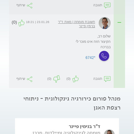
תגובה
שיתוף
(0)
תשובת מומחה | מאת: ד"ר
23.01.26 | 18:21
בנימין פיינר
בברכה
*6742
תגובה
(0)
(0)
שיתוף
מנהל פורום כירורגיה גינקולוגית - ניתוחי
רצפת האגן
ד"ר בנימין פיינר
מומחה לגינקולוגיה ומיילדות. מרכז