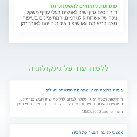
פתרונות ניתוחיים להשמנת יתר
ד"ר ניסים גרון ישיב לאנשים בעלי עודף משקל
ניכר של עשרות קילוגרמים, המתעניינים בשיפור
מצב בריאותם ו/או שיפור איכות חייהם לאורך זמן
ללמוד עוד על גינקולוגיה
בעיות ברצפת האגן: פתרונות חדשניים ויעילים
היחלשות רצפת האגן עלולה לגרום לדליפת שתן ויובש בנרתיק,
הפוגעים באיכות החיים וגורמים לירידה בתדירות ובאיכות חיי המין.
חוששת מניתוח? 2 פתרונות חדשניים יפתרו את הבעיה: כיסא
תאריך פרסום: 19/02/2020
אלקטרומגנטי ולייזר וגינלי
אמצעי מניעה: לעצור את הביוץ