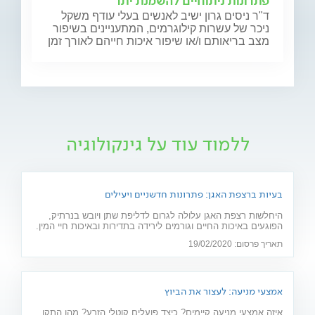
פתרונות ניתוחיים להשמנת יתר
ד"ר ניסים גרון ישיב לאנשים בעלי עודף משקל
ניכר של עשרות קילוגרמים, המתעניינים בשיפור
מצב בריאותם ו/או שיפור איכות חייהם לאורך זמן
ללמוד עוד על גינקולוגיה
בעיות ברצפת האגן: פתרונות חדשניים ויעילים
היחלשות רצפת האגן עלולה לגרום לדליפת שתן ויובש בנרתיק,
הפוגעים באיכות החיים וגורמים לירידה בתדירות ובאיכות חיי המין.
חוששת מניתוח? 2 פתרונות חדשניים יפתרו את הבעיה: כיסא
תאריך פרסום: 19/02/2020
אלקטרומגנטי ולייזר וגינלי
אמצעי מניעה: לעצור את הביוץ
איזה אמצעי מניעה קיימים? כיצד פועלים קוטלי הזרע? מהו התקן