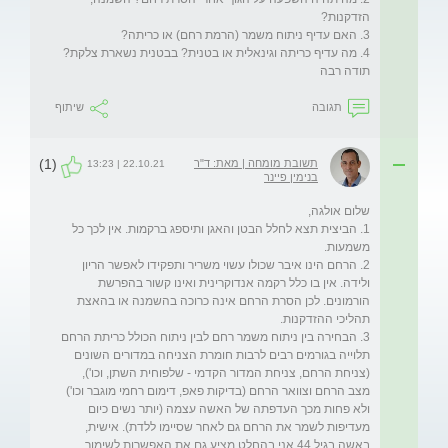
תודה רבה
תגובה
שיתוף
(1)
תשובת מומחה | מאת: ד"ר
22.10.21 | 13:23
בנימין פיינר
1. הביצית תצא לחלל הבטן והאגן ותיספג ברקמות. אין לכך כל 
2. הרחם הינו איבר שכולו עשוי משריר ותפקידו לאפשר הריון 
ולידה. אין בו כלל רקמה אנדוקרינית ואינו קשור בהפרשת 
הורמונים. לכן הסרת הרחם אינה כרוכה בהשמנה או בהאצת 
3. הבחירה בין ניתוח משמר רחם לבין ניתוח הכולל כריתת הרחם 
תלוייה בגורמים רבים לרבות חומרת הצניחה במדורים השונים 
(צניחת הרחם, צניחת המדור הקדמי - שלפוחית השתן, וכו'), 
מצב הרחם וצוואר הרחם (בדיקות פאפ, דימום רחמי מוגבר וכו') 
ולא פחות מכך העדפתה של האשה עצמה (יותר נשים כיום 
מעדיפות לשמר את הרחם גם לאחר שסיימו ללדת). אישית, 
באשה בגיל 44 אני בהחלט מציע גם את האפשרות לשימור 