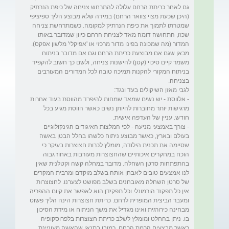
גם לאחר כריתת הרחם עלולה להתרחש צניחה של כיפת הנרתיק 
(היכן שכעת מצוי צוואר הרחם) במידה שלא מבוצע הליך ספיציפי 
שמטרתו לתמוך את כיפת הנרתיק למקומה. כשמתרחשת צניחה 
שכזו, התחושה דומה מאד לצניחת הרחם כיוון שמדובר באותו 
מכאן שגם אם מבוצעת כריתת הרחם וגם אם מדובר בניתוח 
משמר קיים סיכוי (קטן) להישנות צניחה, ולשם כך חשוב להקפיד 
בניתוח המקורי להקנות תמיכה טובה לכל המדורים המעורבים 
- אלווסת - יש נשים שמאד שמחות להיפרד מהווסת בעוד אחרות 
מרגישות יותר מחוברות להיותן נשים כאשר הווסת מגיע בכל 
- צורך באמצעי מניעה - לפי המלצות האיגודים הגינקולוגיים 
בעולם ובארץ, כאשר מבוצע ניתוח כלשהו בחלל הבטן באשה 
שסיימה את תכנית הילודה, מומלץ לכרות חצוצרות בעיקר כי 
הוכח במחקרים איכותיים שהחצוצרות מעורבות באחוז גבוה 
בהתפתחות סרטן השחלה. מדובר במחלה קשה וקטלנית שאין 
לנו אמצעים טובים לאבחן אותה בשלב מוקדם ומרבית המקרים 
של סרטן השחלה מאובחנים בשלב מפושט לצערנו. לחצוצרות 
אין כל תפקוד הורמונלי וכל תפקידן הוא לאפשר את קיום ההפריה 
ומעבר הביצית המופרית לרחם. כריתת חצוצרות הינה הליך פשוט 
מבחינה כירורגית ואינו מגדיל את משך הניתוח או מידת הסיכון 
בו. ניתן בהחלט ומומלץ לשלב כריתת חצוצרות בלפרוסקופיה 
כאשר מבצעים הרמת הרחם, כמובן בתנאי שהאשה מעוניינת 