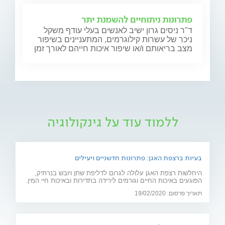
פתרונות ניתוחיים להשמנת יתר
ד"ר ניסים גרון ישיב לאנשים בעלי עודף משקל
ניכר של עשרות קילוגרמים, המתעניינים בשיפור
מצב בריאותם ו/או שיפור איכות חייהם לאורך זמן
ללמוד עוד על גינקולוגיה
בעיות ברצפת האגן: פתרונות חדשניים ויעילים
היחלשות רצפת האגן עלולה לגרום לדליפת שתן ויובש בנרתיק,
הפוגעים באיכות החיים וגורמים לירידה בתדירות ובאיכות חיי המין.
חוששת מניתוח? 2 פתרונות חדשניים יפתרו את הבעיה: כיסא
תאריך פרסום: 19/02/2020
אלקטרומגנטי ולייזר וגינלי