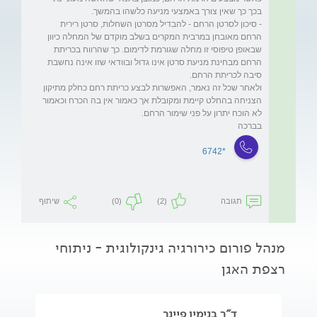
- סיכון לסרטן הרחם - להבדיל מסרטן השחלות, סרטן רירית 
הרחם מאובחן במרבית המקרים בשלב מוקדם של המחלה כיוון 
שבאופן טיפוסי זו מחלה שגורמת לדימום. כך שהרווח בכריתת 
הרחם מבחינת מניעת סרטן אינו גדול ובוודאי שזו אינה נחשבת 
ולאחר שכל זה נאמר, האפשרות לבצע כריתת רחם כחלק מתיקון 
הצניחה בהחלט קיימת ומקובלת אך כאמור אין בה הכרח וכאמור 
בברכה

*6742
תגובה
(2)
(0)
שיתוף
מנהל פורום כירורגיה גינקולוגית - ניתוחי
רצפת האגן
ד"ר בנימין פיינר