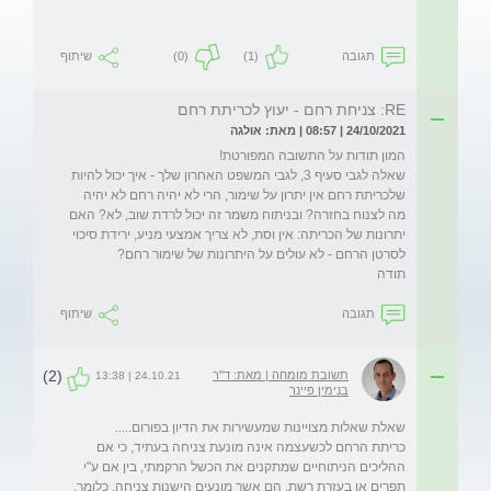
תגובה
(1)
(0)
שיתוף
RE: צניחת רחם - יעוץ לכריתת רחם
24/10/2021 | 08:57 | מאת: אולגה
שאלה לגבי סעיף 3, לגבי המשפט האחרון שלך - איך יכול להיות 
שלכריתת רחם אין יתרון על שימור, הרי לא יהיה רחם לא יהיה 
מה לצנוח בחזרה? ובניתוח משמר זה יכול לרדת שוב, לא? האם 
יתרונות של הכריתה: אין וסת, לא צריך אמצעי מניע, ירידת סיכוי 
תודה

תגובה
שיתוף
(2)
תשובת מומחה | מאת: ד"ר
24.10.21 | 13:38
בנימין פיינר
כריתת הרחם לכשעצמה אינה מונעת צניחה בעתיד, כי אם 
ההליכים הניתוחיים שמתקנים את הכשל הרקמתי, בין אם ע"י 
תפרים או בעזרת רשת, הם אשר מונעים הישנות צניחה. כלומר, 