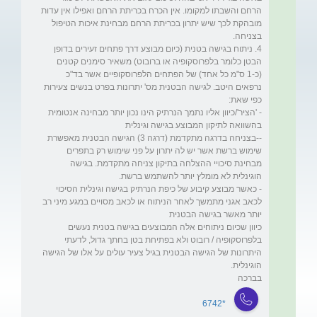
הרחם והשבתו למקומו. אין הכרח בכריתת הרחם ואפילו אין עדות 
מובהקת לכך שיש יתרון בכריתת הרחם מבחינת איכות הטיפול 
4. ניתוח בגישה בטנית (כיום מבוצע דרך פתחים זעירים בדופן 
הבטן כלומר בלפרוסקופיה או ברובוט) משאיר סימנים קטנים 
(כ-1 ס"מ כל אחד) של הפתחים הלפרוסקופיים אשר בד"כ 
נרפאים היטב. לגישה הבטנית מס' יתרונות בפרט בנשים צעירות 
- 'הציר'/כיוון אליו נתמך הנרתיק הינו נכון יותר מבחינה אנטומית 
--בצניחה בדרגה מתקדמת (דרגה 3) הגישה הבטנית מאפשרת 
שימוש ברשת אשר יש לה יתרון על פני שימוש רק בתפרים 
מבחינת סיכויי ההצלחה בתיקון צניחה מתקדמת. בגישה 
- כאשר מבוצע קיבוע של כיפת הנרתיק בגישה וגינלית הסיכוי 
לכאב אגני מתמשך לאחר הניתוח או לכאב מסויים במגע מיני רב 
כיוון שכיום ניתוחים אלה המבוצעים בגישה בטנית נעשים 
בלפרוסקופיה / רובוט ולא בפתיחת בטן בחתך גדול, לדעתי 
היתרונות של הגישה הבטנית בגיל צעיר עולים על אלו של הגישה 
בברכה  
*6742