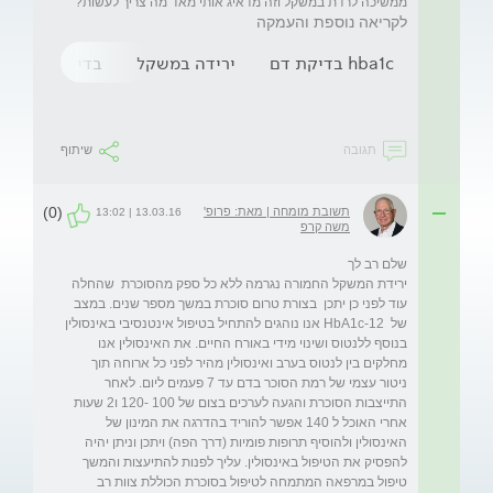
ממשיכה לרדת במשקל וזה מדאיג אותי מאד מה צריך לעשות?
לקריאה נוספת והעמקה
hba1c בדיקת דם
ירידה במשקל
בדיקת המוגלובין 
תגובה
שיתוף
(0)
תשובת מומחה | מאת: פרופ'
13.03.16 | 13:02
משה קרפ
ירידת המשקל החמורה נגרמה ללא כל ספק מהסוכרת  שהחלה 
עוד לפני כן יתכן  בצורת טרום סוכרת במשך מספר שנים. במצב 
של  HbA1c-12 אנו נוהגים להתחיל בטיפול אינטנסיבי באינסולין 
בנוסף ללנטוס ושינוי מידי באורח החיים. את האינסולין אנו 
מחלקים בין לנטוס בערב ואינסולין מהיר לפני כל ארוחה תוך 
ניטור עצמי של רמת הסוכר בדם עד 7 פעמים ליום. לאחר 
התייצבות הסוכרת והגעה לערכים בצום של 100 -120 ו2 שעות 
אחרי האוכל ל 140 אפשר להוריד בהדרגה את המינון של 
האינסולין ולהוסיף תרופות פומיות (דרך הפה) ויתכן וניתן יהיה 
להפסיק את הטיפול באינסולין. עליך לפנות להתיעצות והמשך 
טיפול במרפאה המתמחה לטיפול בסוכרת הכוללת צוות רב 