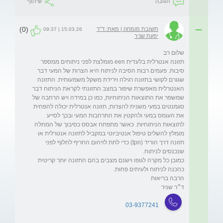
תגובה
שיתוף
(0)
תשובת מומחה | מאת: ד"ר
15.03.26 | 09:37
יפעת שניר
תזונה אנטרלית בלעדית een מומלצת לפני ניתוחים ממספר 
סיבות. פעמים רבות הסיבה לניתוח היא הצרות של המעי דבר 
שגורם לקושי בתזונה רגילה וירידת משקל משמעותית. התזונה 
האנטרלית מאפשרת שיפור במצב התזונתי לקראת הניתוח דבר 
שמשפר את התוצאות הניתוחיות, כמו כן במידה ויש הרחבה של 
סגמנטים במעי משנית להצרות, תזונה אנטרלית יכולה להפחית 
את העומס במעי ולהקטין את התרחבות המעי ובכך לסייע 
לתוצאות הניתוחיות. כאשר מתפתח אבסס כסיבוך של המחלה 
מומלץ להשלים טיפול אנטיביוטי במקביל לתזונה אנטרלית או 
תזונה דרך הוריד (tpn) כדי לתת לזיהום החריף לחלוף לפני 
כמובן כל מקרה לגופו וישנם מצבים בהם התזונה יותר קריטית 
ד״ר שניר
03-9377241