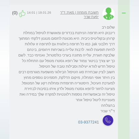
(0)
תשובת מומחה | מאת: ד"ר
19.01.26 | 14:01
יפעת שניר
רינבוק היא תרופה הניתנת בכדורים ומאושרת לטיפול במחלת 
קרוהן ובקוליטיס כיבית. היא מכוונת לחסום מנגנון דלקתי המתווך 
דרך חלבוני jak. כמו כל תרופה ביולוגית גם לתרופה זו עלולות 
להיות תופעות לוואי. לרבות עלייה בשכיחות זיהומים, בינהם 
שלבקת חוגרת, עלייה מתונה בערכי כולסטרול, ואנזימי כבד. לשם 
כך יש צורך בניטור צמוד של רופא גסטרו מטפל עם התחלת כל 
חשוב לציין שבחירת סוג הטיפול הביולוגי מושפעת מגורמים רבים 
בין היתר אופי המחלה, מיקום הדלקת, תסמינים נוספים מחוץ 
מציעה לחזור לרופא גסטרו מטפל ולדון איתו בסיבות לבחירת 
טיפול זה ובאפשרויות נוספות רלוונטיות למקרה שלך במידה ואת 
ד״ר שניר
03-9377241