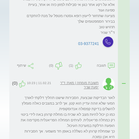
אלא על רקע אחר כגון אי סבילות למזון כזה או אחר, בעיית 
מציעה שתחזור לייעוץ רופא גסטרו מטפל על מנת להתקדם 
ד״ר שניר
03-9377241
תגובה
(1)
(0)
שיתוף
(0)
תשובת מומחה | מאת: ד"ר
11.02.21 | 10:23
יפעת שניר
לאור הבדיקות שבצעת, הסבירות שישנו תהליך דלקתי לאורך 
המעי שלא זוהה עדיין הוא קטן. אך לרוב במצבים כאלה מומלץ 
כמו כן יכול להיות מצב לא שכיח בו מחלת קרוהן באה לידי ביטוי 
רק כמחלה פריאנלית. לעיתים המחלה הפריאנלית מקדימה את 
כך שמחלת קרוהן לא נשללה באופן חד משמעי. אך הסבירות 