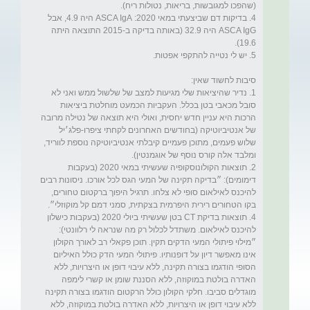
4. בדיקות דם שביצעתי במאי 2020: ASCA IgA היה 4.9, אבל 
ASCA IgG היה 32.9 (באותה בדיקה ב-2015 התוצאה היתה 
1. נדיר שהיציאות שלי מגיעות למצב של שלשול ממש ואני לא 
סובל מכאבי בטן בכלל. העקביות הכמעט מוחלטת ביציאות 
הרכות היא עניין חדש יחסית, ואולי היא תוצאה של נטילה מרובה 
של אנטיביוטיקה (בחודשים האחרונים לקחתי ציפרו-פלג׳יל 
שלוש פעמים, מתוכן פעמיים קיבלתי אנטיביוטיקה נוספת לווריד, 
2. תוצאות הקולונוסקופיה שעשיתי במאי 2020 (בעקבות 
דימומים): ״בדיקה תקינה של המעי הגס לכל אורכו. ניסונות רבים 
להיכנס לאילאום סופי לא צלחו. תרגיל היפוך ברקטום טחורים, 
4. תוצאות בדיקת CT בטן שעשיתי ביולי 2020 (בעקבות כישלון 
להיכנס לאילאום. משתדל לכלול רק מה שנראה לי רלוונטי): 
״מילוי פיתולי המעי הדקים תקין. תוכן פקאלי רב לאורך הקולון 
אינו מאפשר דיון על דופנותיו. פיתולי המעי הדק כולל האיליום 
הסופי הודגמו בצורה תקינה, ללא עיבוי דופן או היצרויות, ללא 
האדרה בולטת במוקוזה, ללא הסננת שומן או קשרי לימפה 
מוגדלים סביבו. חלקי הקולון כולל הרקטום הודגמו בצורה תקינה 
ללא עיבוי דופן או היצרויות, ללא האדרה בולטת במוקוזה, ללא 