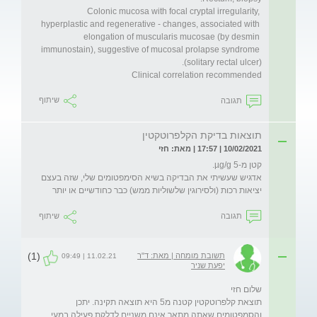
Colonic mucosa with focal cryptal irregularity, 
hyperplastic and regenerative - changes, associated with 
elongation of muscularis mucosae (by desmin 
immunostain), suggestive of mucosal prolapse syndrome 
Clinical correlation recommended
תגובה
שיתוף
תוצאות בדיקת הקלפרוטקטין
10/02/2021 | 17:57 | מאת: חזי
אדגיש שעשיתי את הבדיקה בשיא הסימפטומים שלי, שזה בעצם 
יציאות רכות (ולסירוגין שלשוליות ממש) כבר כחודשיים או יותר
תגובה
שיתוף
(1)
תשובת מומחה | מאת: ד"ר
11.02.21 | 09:49
יפעת שניר
תוצאת קלפרוטקטין קטנה מ5 היא תוצאה תקינה. יתכן 
והסמפטומים שאתה מתאר אינם משניים לדלקת פעילה במעי 