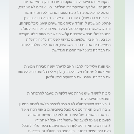
במקום אבצס ופיסטולה. באוקטובר עברתי ניקוז ומאז אני עם 
סיטון רפוי. על אף שבדיקת mri העלתה שאין אזורים לא מנוקזים, 
הפיסטולה לא מגיעה לרגיעה ומצבה מחמיר לסירוגין (הרעה 
פרוקטולוג שנתן לי חוו״ד שנייה אמר שייתכן שאני סובל מקרוהן, 
והציע שאעשה בדיקת קפסולה של המעי הדק, אך הפרוקטולוג 
המטפל שלי סבר שהסיכויים קלושים לאור תוצאות קולונוסקופיה 
ו-ct בטן. הוא ציין שלפעמים בדיקת קפסולה עלולה להעלות 
ממצאים גם אם הם חסרי משמעות, וגם אני לא מתלהב לעבור 
אני פונה אלייך כדי להבין האם לדעתך ישנה סבירות ממשית 
שאני סובל ממחלת מעי דלקתית, ולכן אולי בכל זאת כדאי לעשות 
סיבות לחשוד שיש מחלת מעי דלקתית (מעבר להתפתחות 
2. בחודשים האחרונים אני סובל בעקביות מיציאות רכות מאוד. 
היציאה הראשונה של היום נוטה למרקם משחתי והשנייה 
3. בחודשים האחרונים לקחתי כמה פעמים ציפרו-פלג׳יל ובכל 
פעם היה שיפור דרמטי - הן במצב הפיסטולה והן ביציאות 