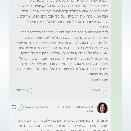
לפני זה לא הייתי כזו שקונה אוכל מוכן קפוא ועכשיו יש לי 
במקפיא פיצה, שניצלים ואת כל סוגי האוכל הקפואים. אני פשוט 
חיה על זה. השבוע התחלתי קצת לבשל סוף סוף אוכל "אמיתי" 
אבל אני אוכלת אותו רק בליווי של עוד אוכל מהמקפיא. עוד שבוע 
ועוד שבוע עוברים ואני כל הזמן רוצה לאכול רק את האוכל 
לפני הרבה שנים קרה לי משהו דומה וגם אז במעבר דירה הכל 
היה ארוז אז ביומיים האחרונים התחלתי לאכול יותר חטיפים 
מלוחים במקום אוכל (עד אז אף פעם לא קניתי חטיפים). ממישהי 
שאף פעם לא אכלה חטיפים עד אז, זה הפך להרגל שנשאר איתי 
מה אפשר לעשות כדי להשתחרר עכשיו מהאוכל המוכן הקפוא? 
ניסיתי הכל, הכנתי אוכל ביתי שאני אוהבת. שניצלים אמיתיים 
במקום קפואים, אבל זה לא עוזר. זה כאילו המח שלי דורש רק את 
אודה לעזרה
תגובה
שיתוף
(0)
תשובת מומחה | מאת: רינה
09.03.26 | 01:29
בלום
שלום לך. הרבה פעמים, באכילה וגם בהרגלים אחרים, אם אנחנו 
מונעים מעצמנו לגמרי דברים מסוימים שיש לנו חשק אליהם, אז 
במקרים של חריגה מההימנעות אנחנו "מתנפלים" על הדברים. 