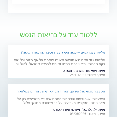
ללמוד עוד על בריאות הנפש
אלימות נגד נשים – ממה היא נובעת וכיצד להתמודד עימה?
אלימות נגד נשים היא תופעה שאינה פוסחת על אף מגזר ועל שום
רקע תרבותי. היא נוכחת בחיינו ורווחת לצערנו בישראל. לרגל יום
המאבק באלימות נגד נשים, ד"ר יאיר אפטר, עובד סוציאלי קליני,
מאת:
נעמי נתן - מערכת דוקטורס
מרצה באוניברסיטת בר אילן ומחבר הספר "גברים מדברים
תאריך פרסום: 25/11/2021
אלימות", מסביר את הגורמים לה
הסבב הנוכחי מול איראן: המחיר הבריאותי של החיים במלחמה
האזעקות, אי-הוודאות והדריכות המתמשכת לא משפיעים רק על
מצב הרוח. מחקרים מצביעים על כך שסטרס ממושך עלול
להשפיע על מערכות רבות בגוף ולהחמיר מצבים רפואיים קיימים.
מאת:
גלית לוונטל - מערכת זאפ דוקטורס
מהלב ועד העור, אילו תופעות בריאותיות עלולות להתגבר בתקופות
תאריך פרסום: 08/06/2026
של מתיחות ביטחונית ומה ניתן לעשות כדי לשמור על הבריאות