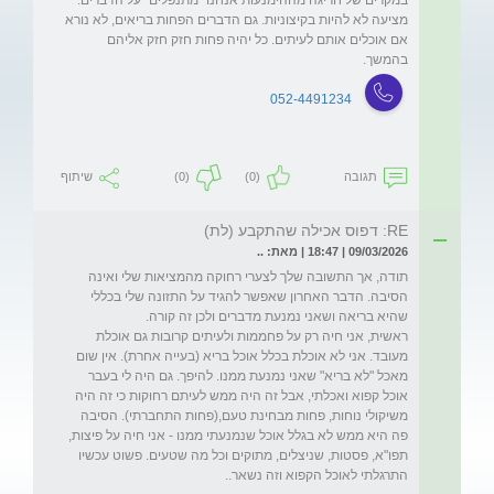
מציעה לא להיות בקיצוניות. גם הדברים הפחות בריאים, לא נורא 
אם אוכלים אותם לעיתים. כל יהיה פחות חזק חזק אליהם 
בהמשך.  
052-4491234
תגובה
(0)
(0)
שיתוף
RE: דפוס אכילה שהתקבע (לת)
09/03/2026 | 18:47 | מאת: ..
תודה, אך התשובה שלך לצערי רחוקה מהמציאות שלי ואינה 
הסיבה. הדבר האחרון שאפשר להגיד על התזונה שלי בכללי 
ראשית, אני חיה רק על פחממות ולעיתים קרובות גם אוכלת 
מעובד. אני לא אוכלת בכלל אוכל בריא (בעייה אחרת). אין שום 
מאכל "לא בריא" שאני נמנעת ממנו. להיפך. גם היה לי בעבר 
אוכל קפוא ואכלתי, אבל זה היה ממש לעיתם רחוקות כי זה היה 
משיקולי נוחות, פחות מבחינת טעם,(פחות התחברתי). הסיבה 
פה היא ממש לא בגלל אוכל שנמנעתי ממנו - אני חיה על פיצות, 
תפו"א, פסטות, שניצלים, מתוקים וכל מה שטעים. פשוט עכשיו 
התרגלתי לאוכל הקפוא וזה נשאר.. 