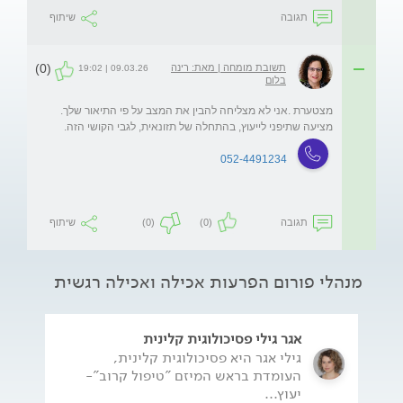
תגובה
שיתוף
(0)
תשובת מומחה | מאת: רינה
09.03.26 | 19:02
בלום
מצטערת .אני לא מצליחה להבין את המצב על פי התיאור שלך. 
מציעה שתיפני לייעוץ, בהתחלה של תזונאית, לגבי הקושי הזה. 
052-4491234
תגובה
(0)
(0)
שיתוף
מנהלי פורום הפרעות אכילה ואכילה רגשית
אגר גילי פסיכולוגית קלינית
גילי אגר היא פסיכולוגית קלינית,
העומדת בראש המיזם "טיפול קרוב"-
יעוץ...