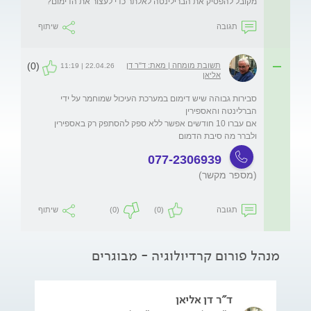
מקובל להפסיק את הברילינטה לאלתר כדי לעצור את הדימום?
תגובה
שיתוף
(0)
תשובת מומחה | מאת: ד"ר דן
22.04.26 | 11:19
אליאן
סבירות גבוהה שיש דימום במערכת העיכול שמוחמר על ידי 
אם עברו 10 חודשים אפשר ללא ספק להסתפק רק באספירין 
ולברר מה סיבת הדמום 
077-2306939
(מספר מקשר)
תגובה
(0)
(0)
שיתוף
מנהל פורום קרדיולוגיה - מבוגרים
ד"ר דן אליאן