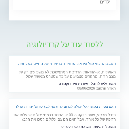
ילדים
ללמוד עוד על קרדיולוגיה
הסבב הנוכחי מול איראן: המחיר הבריאותי של החיים במלחמה
האזעקות, אי-הוודאות והדריכות המתמשכת לא משפיעים רק על
מצב הרוח. מחקרים מצביעים על כך שסטרס ממושך עלול
להשפיע על מערכות רבות בגוף ולהחמיר מצבים רפואיים קיימים.
מאת:
גלית לוונטל - מערכת זאפ דוקטורס
מהלב ועד העור, אילו תופעות בריאותיות עלולות להתגבר בתקופות
תאריך פרסום: 08/06/2026
של מתיחות ביטחונית ומה ניתן לעשות כדי לשמור על הבריאות
שלנו?
האם צפייה במונדיאל יכולה לגרום להתקף לב? פרופ' יהודה אדלר
מסביר
פנדל מכריע, שער בדקה ה־90 או הפסד דרמטי יכולים להעלות את
הדופק של כל אוהד, אבל האם הם גם עלולים לסכן את הלב?
פרופ' יהודה אדלר, מבכירי הקרדיולוגים בישראל ובעולם, מסביר
מאת:
ליהי גיאת - מערכת זאפ דוקטורס
מה באמת קורה בגוף בזמן התרגשות קיצונית, מי נמצא בקבוצת