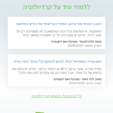
ללמוד עוד על קרדיולוגיה
הסבב הנוכחי מול איראן: המחיר הבריאותי של החיים במלחמה
האזעקות, אי-הוודאות והדריכות המתמשכת לא משפיעים רק על
מצב הרוח. מחקרים מצביעים על כך שסטרס ממושך עלול
להשפיע על מערכות רבות בגוף ולהחמיר מצבים רפואיים קיימים.
מאת:
גלית לוונטל - מערכת זאפ דוקטורס
מהלב ועד העור, אילו תופעות בריאותיות עלולות להתגבר בתקופות
תאריך פרסום: 08/06/2026
של מתיחות ביטחונית ומה ניתן לעשות כדי לשמור על הבריאות
שלנו?
האם צפייה במונדיאל יכולה לגרום להתקף לב? פרופ' יהודה אדלר
מסביר
פנדל מכריע, שער בדקה ה־90 או הפסד דרמטי יכולים להעלות את
הדופק של כל אוהד, אבל האם הם גם עלולים לסכן את הלב?
פרופ' יהודה אדלר, מבכירי הקרדיולוגים בישראל ובעולם, מסביר
מאת:
ליהי גיאת - מערכת זאפ דוקטורס
מה באמת קורה בגוף בזמן התרגשות קיצונית, מי נמצא בקבוצת
תאריך עדכון: 07/07/2026
הסיכון ואיך אפשר ליהנות מהמשחקים בלי לסכן את הבריאות.
כל הכתבות בנושא קרדיולוגיה