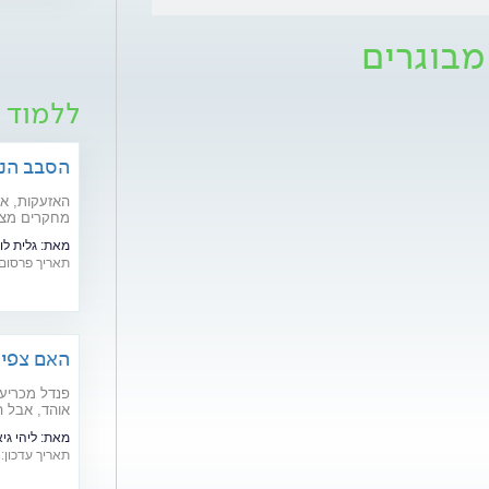
מבוגרים
ללמוד ע
הסבב הנו
במלחמה
האזעקות, אי
מחקרים מצב
ולהחמיר מצב
מאת:
גלית לו
להתגבר בתקו
תאריך פרסום: /06/2026
שלנו?
האם צפיי
אדלר מסב
אוהד, אבל ה
הקרדיולוגים
מאת:
ליהי גי
מי נמצא בקב
תאריך עדכון: 07/07/2026