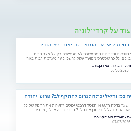
וד על קרדיולוגיה
כחי מול איראן: המחיר הבריאותי של החיים
-הוודאות והדריכות המתמשכת לא משפיעים רק על מצב הרוח.
יעים על כך שסטרס ממושך עלול להשפיע על מערכות רבות בגוף
ים רפואיים קיימים. מהלב ועד העור, אילו תופעות בריאותיות עלולות
ונטל - מערכת זאפ דוקטורס
פות של מתיחות ביטחונית ומה ניתן לעשות כדי לשמור על הבריאות
08
ה במונדיאל יכולה לגרום להתקף לב? פרופ' יהודה
יר
פנדל מכריע, שער בדקה ה־90 או הפסד דרמטי יכולים להעלות את הדופק של כל
אם הם גם עלולים לסכן את הלב? פרופ' יהודה אדלר, מבכירי
 בישראל ובעולם, מסביר מה באמת קורה בגוף בזמן התרגשות קיצונית,
את - מערכת זאפ דוקטורס
וצת הסיכון ואיך אפשר ליהנות מהמשחקים בלי לסכן את הבריאות.