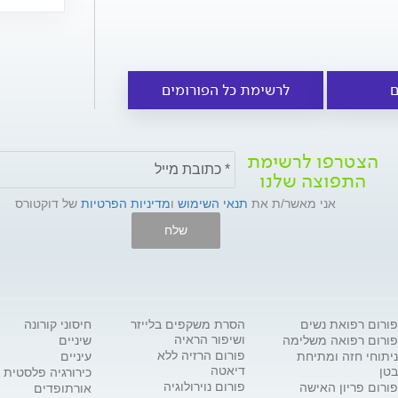
ם
לרשימת כל הפורומים
הצטרפו לרשימת
התפוצה שלנו
אני מאשר/ת את
תנאי השימוש
ו
מדיניות הפרטיות
של דוקטורס
שלח
פורום רפואת נשים
הסרת משקפים בלייזר
חיסוני קורונה
ושיפור הראיה
פורום רפואה משלימה
שיניים
פורום הרזיה ללא
ניתוחי חזה ומתיחת
עיניים
דיאטה
בטן
כירורגיה פלסטית
פורום נוירולוגיה
פורום פריון האישה
אורתופדים