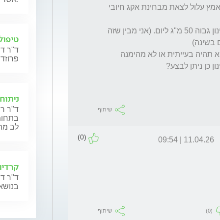
אך בגלל תבנית אקג ספציפית שיש לי מבחן מאמץ עלול לצאת מבחינת אקג חיובי 
בעקבות דלקת עיניים אני מטופל בפרדינזון במינון גבוה 50 מ"ג ליום. (אני מבין שזה 
טיפול 
ד"ר דר
האם ניתן לבצע את הבדיקה במצב כזה או שהיא תהיה בעייתית או לא מהימנה 
פרוזדו
ניתוח
ד"ר רו
שיתוף
בתחומי
לב מת
(0)
11.04.26 | 09:54
קרדיול
ד"ר דן
בנושאי
(0)
שיתוף