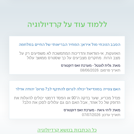
ללמוד עוד על קרדיולוגיה
הסבב הנוכחי מול איראן: המחיר הבריאותי של החיים במלחמה
האזעקות, אי-הוודאות והדריכות המתמשכת לא משפיעים רק על
מצב הרוח. מחקרים מצביעים על כך שסטרס ממושך עלול
להשפיע על מערכות רבות בגוף ולהחמיר מצבים רפואיים קיימים.
מאת:
גלית לוונטל - מערכת זאפ דוקטורס
מהלב ועד העור, אילו תופעות בריאותיות עלולות להתגבר בתקופות
תאריך פרסום: 08/06/2026
של מתיחות ביטחונית ומה ניתן לעשות כדי לשמור על הבריאות
שלנו?
האם צפייה במונדיאל יכולה לגרום להתקף לב? פרופ' יהודה אדלר
מסביר
פנדל מכריע, שער בדקה ה־90 או הפסד דרמטי יכולים להעלות את
הדופק של כל אוהד, אבל האם הם גם עלולים לסכן את הלב?
פרופ' יהודה אדלר, מבכירי הקרדיולוגים בישראל ובעולם, מסביר
מאת:
ליהי גיאת - מערכת זאפ דוקטורס
מה באמת קורה בגוף בזמן התרגשות קיצונית, מי נמצא בקבוצת
תאריך עדכון: 07/07/2026
הסיכון ואיך אפשר ליהנות מהמשחקים בלי לסכן את הבריאות.
כל הכתבות בנושא קרדיולוגיה