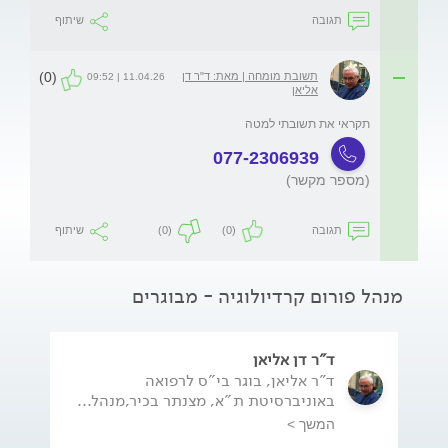
תגובה
שיתוף
(0)
תשובת מומחה | מאת: ד"ר דן
11.04.26 | 09:52
אליאן
תקראי את תשובתי למטה 
077-2306939
(מספר מקשר)
תגובה
(0)
(0)
שיתוף
מנהל פורום קרדיולוגיה - מבוגרים
ד"ר דן אליאן
ד"ר אליאן, בוגר בי"ס לרפואה
באוניברסיטת ת"א, מצנתר בכיר,מנהל...
המשך >