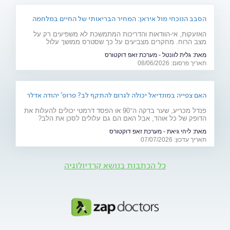
הסבב הנוכחי מול איראן: המחיר הבריאותי של החיים במלחמה
האזעקות, אי-הוודאות והדריכות המתמשכת לא משפיעים רק על
מצב הרוח. מחקרים מצביעים על כך שסטרס ממושך עלול
להשפיע על מערכות רבות בגוף ולהחמיר מצבים רפואיים קיימים.
מאת:
גלית לוונטל - מערכת זאפ דוקטורס
מהלב ועד העור, אילו תופעות בריאותיות עלולות להתגבר בתקופות
תאריך פרסום: 08/06/2026
של מתיחות ביטחונית ומה ניתן לעשות כדי לשמור על הבריאות
שלנו?
האם צפייה במונדיאל יכולה לגרום להתקף לב? פרופ' יהודה אדלר
מסביר
פנדל מכריע, שער בדקה ה־90 או הפסד דרמטי יכולים להעלות את
הדופק של כל אוהד, אבל האם הם גם עלולים לסכן את הלב?
פרופ' יהודה אדלר, מבכירי הקרדיולוגים בישראל ובעולם, מסביר
מאת:
ליהי גיאת - מערכת זאפ דוקטורס
מה באמת קורה בגוף בזמן התרגשות קיצונית, מי נמצא בקבוצת
תאריך עדכון: 07/07/2026
הסיכון ואיך אפשר ליהנות מהמשחקים בלי לסכן את הבריאות.
כל הכתבות בנושא קרדיולוגיה