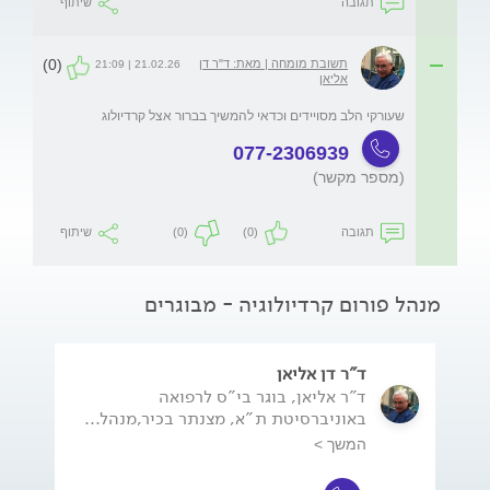
תגובה
שיתוף
(0)
תשובת מומחה | מאת: ד"ר דן
21.02.26 | 21:09
אליאן
שעורקי הלב מסויידים וכדאי להמשיך בברור אצל קרדיולוג 
077-2306939
(מספר מקשר)
תגובה
(0)
(0)
שיתוף
מנהל פורום קרדיולוגיה - מבוגרים
ד"ר דן אליאן
ד"ר אליאן, בוגר בי"ס לרפואה
באוניברסיטת ת"א, מצנתר בכיר,מנהל...
המשך >