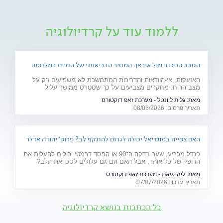
ללמוד עוד על קרדיולוגיה
הסבב הנוכחי מול איראן: המחיר הבריאותי של החיים במלחמה
האזעקות, אי-הוודאות והדריכות המתמשכת לא משפיעים רק על
מצב הרוח. מחקרים מצביעים על כך שסטרס ממושך עלול
להשפיע על מערכות רבות בגוף ולהחמיר מצבים רפואיים קיימים.
מאת:
גלית לוונטל - מערכת זאפ דוקטורס
מהלב ועד העור, אילו תופעות בריאותיות עלולות להתגבר בתקופות
תאריך פרסום: 08/06/2026
של מתיחות ביטחונית ומה ניתן לעשות כדי לשמור על הבריאות
שלנו?
האם צפייה במונדיאל יכולה לגרום להתקף לב? פרופ' יהודה אדלר
מסביר
פנדל מכריע, שער בדקה ה־90 או הפסד דרמטי יכולים להעלות את
הדופק של כל אוהד, אבל האם הם גם עלולים לסכן את הלב?
פרופ' יהודה אדלר, מבכירי הקרדיולוגים בישראל ובעולם, מסביר
מאת:
ליהי גיאת - מערכת זאפ דוקטורס
מה באמת קורה בגוף בזמן התרגשות קיצונית, מי נמצא בקבוצת
תאריך עדכון: 07/07/2026
הסיכון ואיך אפשר ליהנות מהמשחקים בלי לסכן את הבריאות.
כל הכתבות בנושא קרדיולוגיה