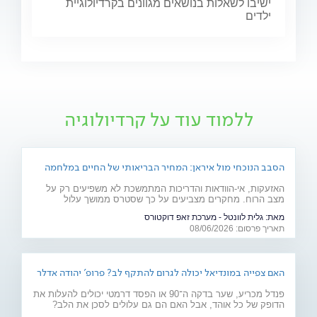
ישיבו לשאלות בנושאים מגוונים בקרדיולוגיית
ילדים
ללמוד עוד על קרדיולוגיה
הסבב הנוכחי מול איראן: המחיר הבריאותי של החיים במלחמה
האזעקות, אי-הוודאות והדריכות המתמשכת לא משפיעים רק על
מצב הרוח. מחקרים מצביעים על כך שסטרס ממושך עלול
להשפיע על מערכות רבות בגוף ולהחמיר מצבים רפואיים קיימים.
מאת:
גלית לוונטל - מערכת זאפ דוקטורס
מהלב ועד העור, אילו תופעות בריאותיות עלולות להתגבר בתקופות
תאריך פרסום: 08/06/2026
של מתיחות ביטחונית ומה ניתן לעשות כדי לשמור על הבריאות
שלנו?
האם צפייה במונדיאל יכולה לגרום להתקף לב? פרופ' יהודה אדלר
מסביר
פנדל מכריע, שער בדקה ה־90 או הפסד דרמטי יכולים להעלות את
הדופק של כל אוהד, אבל האם הם גם עלולים לסכן את הלב?
פרופ' יהודה אדלר, מבכירי הקרדיולוגים בישראל ובעולם, מסביר