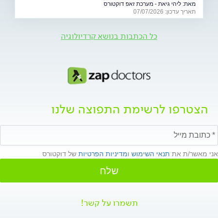
מאת:
ליהי גיאת - מערכת זאפ דוקטורס
מה באמת קורה בגוף בזמן התרגשות קיצונית, מי נמצא בקבוצת
תאריך עדכון: 07/07/2026
הסיכון ואיך אפשר ליהנות מהמשחקים בלי לסכן את הבריאות.
כל הכתבות בנושא קרדיולוגיה
הצטרפו לרשימת התפוצה שלנו
אני מאשר/ת את
תנאי השימוש
ו
מדיניות הפרטיות
של דוקטורס
שלח
תשמרו על קשר!