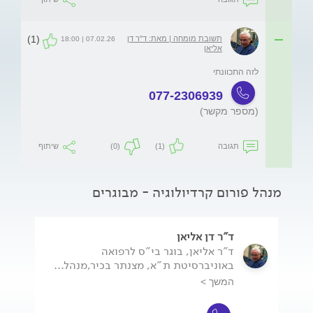
(1)
תשובת מומחה | מאת: ד"ר דן
07.02.26 | 18:00
אליאן
לזה התכוונתי 
077-2306939
(מספר מקשר)
תגובה
(1)
(0)
שיתוף
מנהל פורום קרדיולוגיה - מבוגרים
ד"ר דן אליאן
ד"ר אליאן, בוגר בי"ס לרפואה
באוניברסיטת ת"א, מצנתר בכיר,מנהל...
המשך >