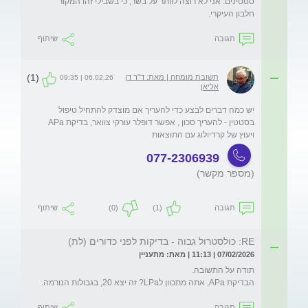
סטטינים. אני לא רוצה לוותר על בשר, כי בשבילי זהו המקור 
חלבון העיקרי.
תגובה
שיתוף
(1)
תשובת מומחה | מאת: ד"ר דן
06.02.26 | 09:35
אליאן
יש כמה דברים לבצע כדי להעריך אם מוצדק להתחיל טיפול 
בסטטין - להעריך סכון , אפשר דופלר עורקי צוואר, בדיקת APa  
ויעוץ של קרדיולוג עם התוצאות
077-2306939
(מספר מקשר)
תגובה
(1)
(0)
שיתוף
RE: כולסטרול גבוה - בדיקות לפני כדורים (לת)
07/02/2026 | 11:13 | מאת: מתעניין
הבדיקת APa, אתה מתכוון לLPa? זה יצא 20, בגבולות הנורמה.
תגובה
שיתוף