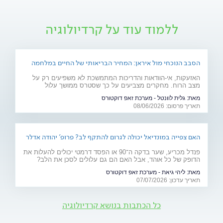
ללמוד עוד על קרדיולוגיה
הסבב הנוכחי מול איראן: המחיר הבריאותי של החיים במלחמה
האזעקות, אי-הוודאות והדריכות המתמשכת לא משפיעים רק על
מצב הרוח. מחקרים מצביעים על כך שסטרס ממושך עלול
להשפיע על מערכות רבות בגוף ולהחמיר מצבים רפואיים קיימים.
מאת:
גלית לוונטל - מערכת זאפ דוקטורס
מהלב ועד העור, אילו תופעות בריאותיות עלולות להתגבר בתקופות
תאריך פרסום: 08/06/2026
של מתיחות ביטחונית ומה ניתן לעשות כדי לשמור על הבריאות
שלנו?
האם צפייה במונדיאל יכולה לגרום להתקף לב? פרופ' יהודה אדלר
מסביר
פנדל מכריע, שער בדקה ה־90 או הפסד דרמטי יכולים להעלות את
הדופק של כל אוהד, אבל האם הם גם עלולים לסכן את הלב?
פרופ' יהודה אדלר, מבכירי הקרדיולוגים בישראל ובעולם, מסביר
מאת:
ליהי גיאת - מערכת זאפ דוקטורס
מה באמת קורה בגוף בזמן התרגשות קיצונית, מי נמצא בקבוצת
תאריך עדכון: 07/07/2026
הסיכון ואיך אפשר ליהנות מהמשחקים בלי לסכן את הבריאות.
כל הכתבות בנושא קרדיולוגיה