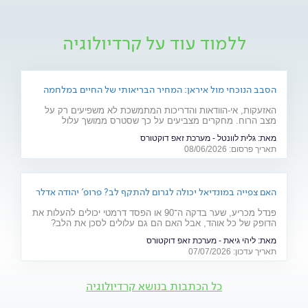
ללמוד עוד על קרדיולוגיה
הסבב הנוכחי מול איראן: המחיר הבריאותי של החיים במלחמה
האזעקות, אי-הוודאות והדריכות המתמשכת לא משפיעים רק על
מצב הרוח. מחקרים מצביעים על כך שסטרס ממושך עלול
להשפיע על מערכות רבות בגוף ולהחמיר מצבים רפואיים קיימים.
מאת:
גלית לוונטל - מערכת זאפ דוקטורס
מהלב ועד העור, אילו תופעות בריאותיות עלולות להתגבר בתקופות
תאריך פרסום: 08/06/2026
של מתיחות ביטחונית ומה ניתן לעשות כדי לשמור על הבריאות
שלנו?
האם צפייה במונדיאל יכולה לגרום להתקף לב? פרופ' יהודה אדלר
מסביר
פנדל מכריע, שער בדקה ה־90 או הפסד דרמטי יכולים להעלות את
הדופק של כל אוהד, אבל האם הם גם עלולים לסכן את הלב?
פרופ' יהודה אדלר, מבכירי הקרדיולוגים בישראל ובעולם, מסביר
מאת:
ליהי גיאת - מערכת זאפ דוקטורס
מה באמת קורה בגוף בזמן התרגשות קיצונית, מי נמצא בקבוצת
תאריך עדכון: 07/07/2026
הסיכון ואיך אפשר ליהנות מהמשחקים בלי לסכן את הבריאות.
כל הכתבות בנושא קרדיולוגיה