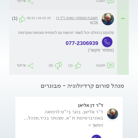
תגובה
שיתוף
(1)
תשובת מומחה | מאת: ד"ר דן
06.02.26 | 09:32
אליאן
קלונקס בהחלט יכול לשפר הרגשה גם להפחית פעימות מוקדמות
077-2306939
(מספר מקשר)
תגובה
(1)
(0)
שיתוף
מנהל פורום קרדיולוגיה - מבוגרים
ד"ר דן אליאן
ד"ר אליאן, בוגר בי"ס לרפואה
באוניברסיטת ת"א, מצנתר בכיר,מנהל...
המשך >