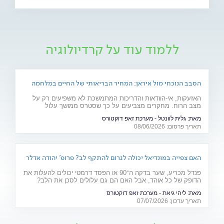
ללמוד עוד על קרדיולוגיה
הסבב הנוכחי מול איראן: המחיר הבריאותי של החיים במלחמה
האזעקות, אי-הוודאות והדריכות המתמשכת לא משפיעים רק על
מצב הרוח. מחקרים מצביעים על כך שסטרס ממושך עלול
להשפיע על מערכות רבות בגוף ולהחמיר מצבים רפואיים קיימים.
מאת:
גלית לוונטל - מערכת זאפ דוקטורס
מהלב ועד העור, אילו תופעות בריאותיות עלולות להתגבר בתקופות
תאריך פרסום: 08/06/2026
של מתיחות ביטחונית ומה ניתן לעשות כדי לשמור על הבריאות
שלנו?
האם צפייה במונדיאל יכולה לגרום להתקף לב? פרופ' יהודה אדלר
מסביר
פנדל מכריע, שער בדקה ה־90 או הפסד דרמטי יכולים להעלות את
הדופק של כל אוהד, אבל האם הם גם עלולים לסכן את הלב?
פרופ' יהודה אדלר, מבכירי הקרדיולוגים בישראל ובעולם, מסביר
מאת:
ליהי גיאת - מערכת זאפ דוקטורס
מה באמת קורה בגוף בזמן התרגשות קיצונית, מי נמצא בקבוצת
תאריך עדכון: 07/07/2026
הסיכון ואיך אפשר ליהנות מהמשחקים בלי לסכן את הבריאות.