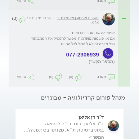
תגובה
שיתוף
(0)
תשובת מומחה | מאת: ד"ר דן
31.01.26 | 18:15
אליאן
בכל מקרה זה לא ליטפול לכל החיים

077-2306939
(מספר מקשר)
תגובה
(0)
(0)
שיתוף
מנהל פורום קרדיולוגיה - מבוגרים
ד"ר דן אליאן
ד"ר אליאן, בוגר בי"ס לרפואה
באוניברסיטת ת"א, מצנתר בכיר,מנהל...
המשך >