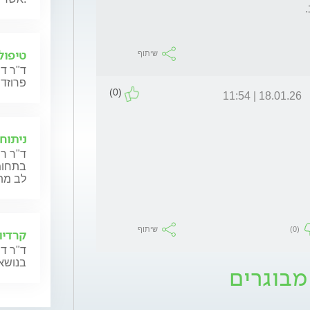
טיפול 
שיתוף
ד"ר דר
פרוזדו
(0)
18.01.26 | 11:54
ניתוח
ד"ר רו
בתחומי
לב מת
(0)
שיתוף
קרדיול
ד"ר דן
בנושאי
מבוגרים