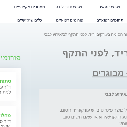
חיפוש רופאים
חיפוש חדרי לידה
מאמרים מקצועיים
תחומים רפואיים
פורומים רפואיים
כלים שימושיים
ר חסימה בעורק/בווריד, לפני התקף לב/אירוע לבבי
יד, לפני התקף
פורומי
 מבוגרים
ניתוחי
ד"ר עי
לניתוח
ירוע לבבי
האם יש מצב שלגבר בן 75 שמרגיש מצויין ובעל כושר פיסי טוב יש עורק/וריד חסום, 
מחלות
ובבדיקת מיפוי לב או צינתור יגלו זאת, ובכך יימנע התקף/אירוע או שאם חשים טוב 
ד"ר סר
אשר מתכננות הריון או נמצאות בהריון כעת.