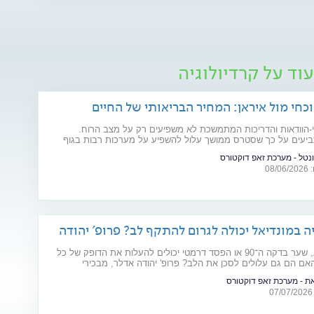
וד על קרדיולוגיה
כחי מול איראן: המחיר הבריאותי של החיים
-הוודאות והדריכות המתמשכת לא משפיעים רק על מצב הרוח.
יעים על כך שסטרס ממושך עלול להשפיע על מערכות רבות בגוף
ים רפואיים קיימים. מהלב ועד העור, אילו תופעות בריאותיות עלולות
ונטל - מערכת זאפ דוקטורס
פות של מתיחות ביטחונית ומה ניתן לעשות כדי לשמור על הבריאות
08
ה במונדיאל יכולה לגרום להתקף לב? פרופ' יהודה
יר
פנדל מכריע, שער בדקה ה־90 או הפסד דרמטי יכולים להעלות את הדופק של כל
אם הם גם עלולים לסכן את הלב? פרופ' יהודה אדלר, מבכירי
 בישראל ובעולם, מסביר מה באמת קורה בגוף בזמן התרגשות קיצונית,
את - מערכת זאפ דוקטורס
וצת הסיכון ואיך אפשר ליהנות מהמשחקים בלי לסכן את הבריאות.