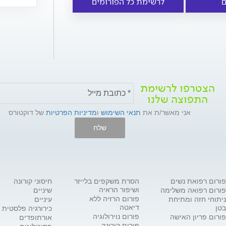
ם
לרשימת כל הפורומים
הצטרפו לרשימת
התפוצה שלנו
אני מאשר/ת את
תנאי השימוש
ו
מדיניות הפרטיות
של דוקטורס
שלח
פורום רפואת נשים
הסרת משקפים בלייזר
חיסוני קורונה
ושיפור הראיה
פורום רפואה משלימה
שיניים
פורום הרזיה ללא
ניתוחי חזה ומתיחת
עיניים
דיאטה
בטן
כירורגיה פלסטית
פורום נוירולוגיה
פורום פריון האישה
אורתופדים
פורום קורונה