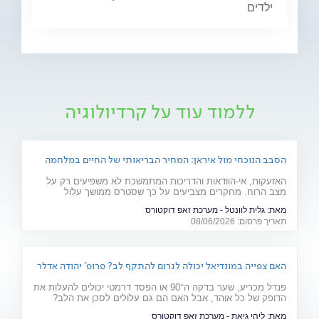
ילדים
ללמוד עוד על קרדיולוגיה
הסבב הנוכחי מול איראן: המחיר הבריאותי של החיים במלחמה
האזעקות, אי-הוודאות והדריכות המתמשכת לא משפיעים רק על
מצב הרוח. מחקרים מצביעים על כך שסטרס ממושך עלול
להשפיע על מערכות רבות בגוף ולהחמיר מצבים רפואיים קיימים.
מאת:
גלית לוונטל - מערכת זאפ דוקטורס
מהלב ועד העור, אילו תופעות בריאותיות עלולות להתגבר בתקופות
תאריך פרסום: 08/06/2026
של מתיחות ביטחונית ומה ניתן לעשות כדי לשמור על הבריאות
שלנו?
האם צפייה במונדיאל יכולה לגרום להתקף לב? פרופ' יהודה אדלר
מסביר
פנדל מכריע, שער בדקה ה־90 או הפסד דרמטי יכולים להעלות את
הדופק של כל אוהד, אבל האם הם גם עלולים לסכן את הלב?
פרופ' יהודה אדלר, מבכירי הקרדיולוגים בישראל ובעולם, מסביר
מאת:
ליהי גיאת - מערכת זאפ דוקטורס