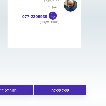
בכיר,מנהל...
המשך >
077-2306939
(מספר מקשר)
שאל שאלה
חזור לפורו