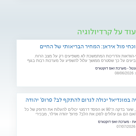
וד על קרדיולוגיה
כחי מול איראן: המחיר הבריאותי של החיים
-הוודאות והדריכות המתמשכת לא משפיעים רק על מצב הרוח.
יעים על כך שסטרס ממושך עלול להשפיע על מערכות רבות בגוף
ים רפואיים קיימים. מהלב ועד העור, אילו תופעות בריאותיות עלולות
ונטל - מערכת זאפ דוקטורס
פות של מתיחות ביטחונית ומה ניתן לעשות כדי לשמור על הבריאות
08
ה במונדיאל יכולה לגרום להתקף לב? פרופ' יהודה
יר
פנדל מכריע, שער בדקה ה־90 או הפסד דרמטי יכולים להעלות את הדופק של כל
אם הם גם עלולים לסכן את הלב? פרופ' יהודה אדלר, מבכירי
 בישראל ובעולם, מסביר מה באמת קורה בגוף בזמן התרגשות קיצונית,
את - מערכת זאפ דוקטורס
וצת הסיכון ואיך אפשר ליהנות מהמשחקים בלי לסכן את הבריאות.