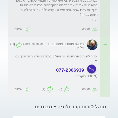
וגם אקג בסוף 2023 שיצא תקין לחלוטין הבנתי שלהרבה אנשים 
בריאים יש את זה את התפליט פריקרדיאלי בכמות מזערית זה 
נכון? גם עברו שבע שנים מאז ולא קרה כלום אני יכולה להיות 
תודה
תגובה
שיתוף
(0)
תשובת מומחה | מאת: ד"ר דן
09.01.26 | 11:49
אליאן
יכולה להיות סופר רגועה , זה תפליט בכמות פיזיולוגית שיש לך וגם 
לי 
077-2306939
(מספר מקשר)
תגובה
(0)
(1)
שיתוף
מנהל פורום קרדיולוגיה - מבוגרים