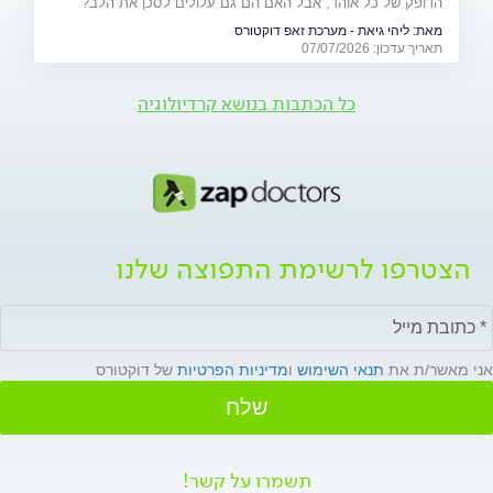
הדופק של כל אוהד, אבל האם הם גם עלולים לסכן את הלב?
פרופ' יהודה אדלר, מבכירי הקרדיולוגים בישראל ובעולם, מסביר
מאת:
ליהי גיאת - מערכת זאפ דוקטורס
מה באמת קורה בגוף בזמן התרגשות קיצונית, מי נמצא בקבוצת
תאריך עדכון: 07/07/2026
הסיכון ואיך אפשר ליהנות מהמשחקים בלי לסכן את הבריאות.
כל הכתבות בנושא קרדיולוגיה
הצטרפו לרשימת התפוצה שלנו
אני מאשר/ת את
תנאי השימוש
ו
מדיניות הפרטיות
של דוקטורס
שלח
תשמרו על קשר!