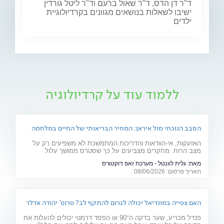
ד"ר דן הדס, ד"ר שאול ברעם וד"ר ליטל גורדין
ישיבו לשאלות בנושאים מגוונים בקרדיולוגיית
ילדים
ללמוד עוד על קרדיולוגיה
הסבב הנוכחי מול איראן: המחיר הבריאותי של החיים במלחמה
האזעקות, אי-הוודאות והדריכות המתמשכת לא משפיעים רק על
מצב הרוח. מחקרים מצביעים על כך שסטרס ממושך עלול
להשפיע על מערכות רבות בגוף ולהחמיר מצבים רפואיים קיימים.
מאת:
גלית לוונטל - מערכת זאפ דוקטורס
מהלב ועד העור, אילו תופעות בריאותיות עלולות להתגבר בתקופות
תאריך פרסום: 08/06/2026
של מתיחות ביטחונית ומה ניתן לעשות כדי לשמור על הבריאות
שלנו?
האם צפייה במונדיאל יכולה לגרום להתקף לב? פרופ' יהודה אדלר
מסביר
פנדל מכריע, שער בדקה ה־90 או הפסד דרמטי יכולים להעלות את