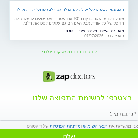
האם צפייה במונדיאל יכולה לגרום להתקף לב? פרופ' יהודה אדלר
מסביר
פנדל מכריע, שער בדקה ה־90 או הפסד דרמטי יכולים להעלות את
הדופק של כל אוהד, אבל האם הם גם עלולים לסכן את הלב?
פרופ' יהודה אדלר, מבכירי הקרדיולוגים בישראל ובעולם, מסביר
מאת:
ליהי גיאת - מערכת זאפ דוקטורס
מה באמת קורה בגוף בזמן התרגשות קיצונית, מי נמצא בקבוצת
תאריך עדכון: 07/07/2026
הסיכון ואיך אפשר ליהנות מהמשחקים בלי לסכן את הבריאות.
כל הכתבות בנושא קרדיולוגיה
הצטרפו לרשימת התפוצה שלנו
אני מאשר/ת את
תנאי השימוש
ו
מדיניות הפרטיות
של דוקטורס
שלח