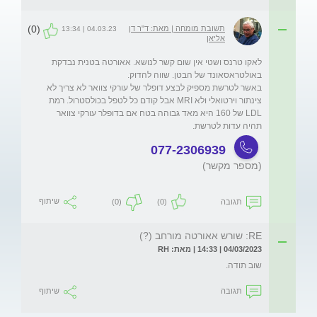
(0)
תשובת מומחה | מאת: ד"ר דן
04.03.23 | 13:34
אליאן
לאקו טרנס ושטי אין שום קשר לנושא. אאורטה בטנית נבדקת 
באשר לטרשת מספיק לבצע דופלר של עורקי צוואר לא צריך לא 
צינתור וירטואלי ולא MRI אבל קודם כל לטפל בכולסטרול. רמת 
LDL של 160 היא מאד גבוהה בטח אם בדופלר עורקי צוואר 
תהיה עדות לטרשת. 
077-2306939
(מספר מקשר)
תגובה
(0)
(0)
שיתוף
RE: שורש אאורטה מורחב (?)
04/03/2023 | 14:33 | מאת: RH
שוב תודה.
תגובה
שיתוף