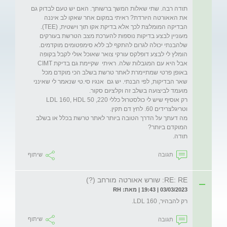
תודה רבה. שתי שאלות המשך ברשותך. האם יש טעם לבדוק גם 
את האאורטה היורדת? ראיתי במקום אחר שאקו לב איננה 
מעוניין לבצע בדיקות נוספות להערכת מצב הטרשת בעורקים 
שלהבנתי יכולה לגרום להתקף לב ללא סימפטומים מוקדמים. 
הומלץ לי לבצע דופלקס עורקי צואר שאוכל אולי לקבל בקופה 
אבל היא עם המגבלות שלה. ראיתי  שקיימת גם בדיקת CIMT 
באופן פרטי שמתיימרת לאתר טרשת בשלב הכי מוקדם מכל 
שאר הבדיקות, לפי הבנתי. יש גם  אנגיו סי.טי שנאמר לי שאינני 
רק אוסיף שיש לי כולסטרול כללי 220, LDL 160, HDL 50 
מה דעתך על הדרך הטובה ביותר לאתר טרשת בכלל או בשלב 
תודה.
תגובה
שיתוף
RE: RE: שורש אאורטה מורחב (?)
03/03/2023 | 19:43 | מאת: RH
רק להבהיר, LDL 160.
תגובה
שיתוף