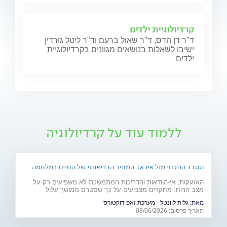
קרדיולוגיית ילדים
ד"ר דן הדס, ד"ר שאול ברעם וד"ר ליטל גורדין
ישיבו לשאלות בנושאים מגוונים בקרדיולוגיית
ילדים
ללמוד עוד על קרדיולוגיה
הסבב הנוכחי מול איראן: המחיר הבריאותי של החיים במלחמה
האזעקות, אי-הוודאות והדריכות המתמשכת לא משפיעים רק על
מצב הרוח. מחקרים מצביעים על כך שסטרס ממושך עלול
להשפיע על מערכות רבות בגוף ולהחמיר מצבים רפואיים קיימים.
מאת:
גלית לוונטל - מערכת זאפ דוקטורס
מהלב ועד העור, אילו תופעות בריאותיות עלולות להתגבר בתקופות
תאריך פרסום: 08/06/2026
של מתיחות ביטחונית ומה ניתן לעשות כדי לשמור על הבריאות
שלנו?