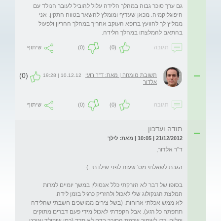
גם ערך סוכר גבוה במהלך הלידה עלול להוביל לעובר הנולד עם 
היפוגליקמיה. מכאן שעדיף ומומלץ להשאר בטווח התקין. אני 
ממליץ לך להוועץ ברופא העוקב אחריך במהלך ההריון ולפעול 
בהתאם להמלצתו במהלך הלידה. 
תגובה
(0)
(0)
שיתוף
(0)
תשובת מומחה | מאת: ד"ר רועי
10.12.12 | 19:28
אלדור
תגובה
(0)
(0)
שיתוף
תודה ועדכון...
21/12/2012 | 10:05 | מאת: לילך
בסופו של דבר לא הזרקתי כלל אנסולין במשך יומיים למרות 
לא ממש אכלתי ארוחות. (בשל צירים ממושכים חשבתי שהלידה 
תתפתח כל רגע). אבל הקפדתי לאכול מידי פעם דברים מתוקים 
וקלים  כדי לשמור שרמת הסוכר בדם לא תרד.(כמו שוקולד יוגורט 