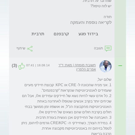
תודה
לקריאה נוספת והעמקה
בידוד מגע
קרבפנם
תרבית
תגובה
שיתוף
(3)
תשובת מומחה | מאת: ד"ר
18.08.14 | 07:41
אפרים הלפרין
1. אני מניח שהכוונה ל- CRE או KPC: קבוצת חיידקי מעיים 
2. כל אדם עשוי להיות נשא של חיידקים עמידים אלו, אבל הם 
שכיחים יותר בקרב אנשים שטופלו לאחרונה באחת 
האנטיביוטיקות מהקבוצה הנ"ל, או אושפזו זמן ממושך בבתי 
4. במידת הצורך, כשחיידקי ה- CRE/KPC גורמים לזיהום, ניתן 