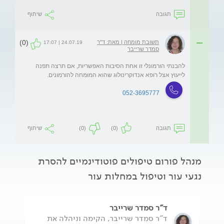
תגובה
שיתוף
(0)
תשובת מומחה | מאת: ד"ר
24.07.19 | 17:07
סמדר שרייבר
להבנתי הורמונלי זו אחת הסיבות האפשריות, אם תרצה תפנה 
לייעוץ אצל רופא אנדוקרינולוג שהוא המומחה להורמונים. 
052-3695777
תגובה
(0)
(0)
שיתוף
מנהל פורום טיפולים פוטודינמיים להסרת
נגעי עור וטיפול במחלות עור
ד"ר סמדר שרייבר
ד"ר סמדר שרייבר, הקימה וניהלה את