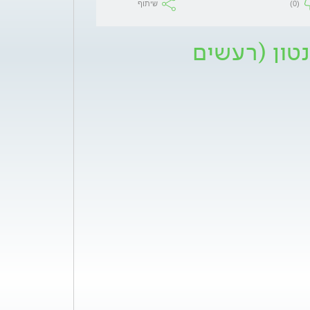
(0)
שיתוף
טון (רעשים