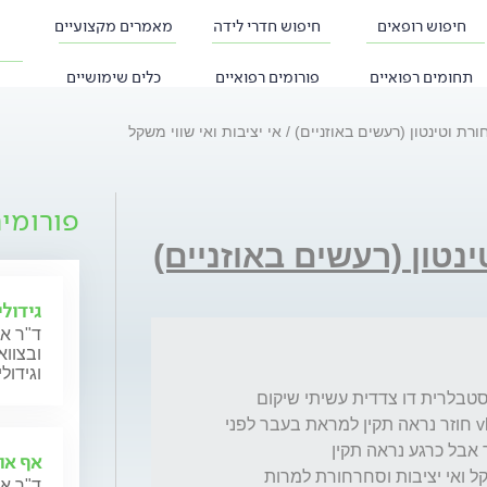
חיפוש רופאים
חיפוש חדרי לידה
מאמרים מקצועיים
תחומים רפואיים
פורומים רפואיים
כלים שימושיים
רת וטינטון (רעשים באוזניים)
אי יציבות ואי שווי משקל
פורומי
נטון (רעשים באוזניים)
גידול
ד"ר א
ובצווא
וגידול
היי דוקטור יש לי שאלה אני אובחנתי בפגיעה ויסטבלרית דו צדדית עשיתי שיקום 
כמעט 8 חודשים של תרגול וסיטלברי עשיתי vhit חוזר נראה תקין למראת בעבר לפני 
אף אוז
אבל השאלה שלי למה עדיין סובל מאי שווי משקל ואי יציבות וסחרחורת למרות 
ד"ר אר