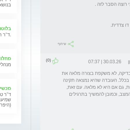
בנושאי
בלוטו
ד"ר חנה גילת תשיב לשאלות בנושא מחלות בלוטות הרוק.
שיתוף
מחלות 
(0)
30.03.26 | 07:37
מנהלי 
בוקר טוב. צריך לדעת שבדיקת VHIT, כמו כל בדיקה, לא משקפת בצורה מלאה את 
תפקוד האוזן, ואת תפקוד מערכת שיווי המשקל בכלל. העובדה שהיא נמצאה תקינה 
מכשיר
היא מצויינת כי פםירוש הדבר שחלה התאוששות, גם אם היא לא מלאה. עם זאת, 
צריך לגשת לרופא/ת אא"ג כדי לוודא שזה אכן המצב, וכמובן להמשיך בתרגילים 
ד"ר טל
שמיעה,
(היפרא