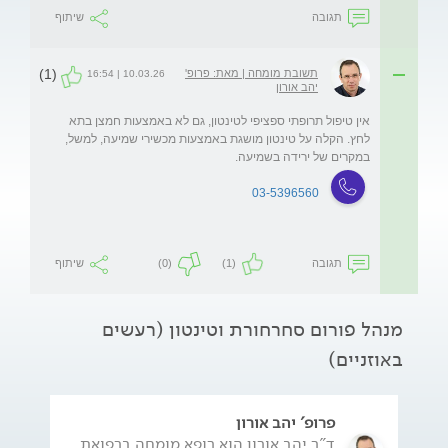
תגובה
שיתוף
(1)
תשובת מומחה | מאת: פרופ'
10.03.26 | 16:54
יהב אורון
אין טיפול תרופתי ספציפי לטינטון, גם לא באמצעות חמצן בתא 
לחץ. הקלה על טינטון מושגת באמצעות מכשירי שמיעה, למשל, 
במקרים של ירידה בשמיעה.
03-5396560
תגובה
(1)
(0)
שיתוף
מנהל פורום סחרחורת וטינטון (רעשים
באוזניים)
פרופ' יהב אורון
ד"ר יהב אורון הוא רופא מומחה ברפואת