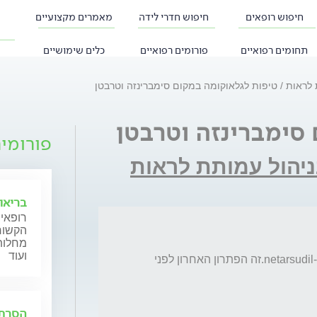
חיפוש רופאים
חיפוש חדרי לידה
מאמרים מקצועיים
תחומים רפואיים
פורומים רפואיים
כלים שימושיים
 לראות
טיפות לגלאוקומה במקום סימברינזה וטרבטן
סימברינזה וטרבטן
פורומי
ניהול עמותת לראות
בריאו
רופאי 
הקשורי
מחלות 
ועוד
מבקש לשאול אם שמעת על טיפות netarsudil-rhopressa.זה הפתרון האחרון לפני 
הסרת 