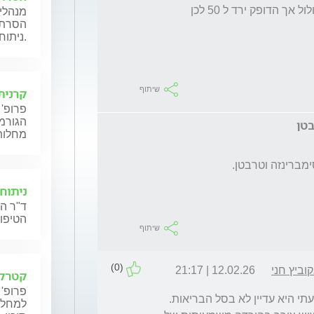
לפני סימברינזה השתמשתי בדורזולאמיד+טימולול אך הדופק ירד ל 50 לכן 
מנהלי 
הסרת מ
ניתוחיים במגוון שיטות.
שיתוף
קרנית
פרופ' 
הגורמו
מחלות
ניתוח
ד"ר הל
הטיפול
שיתוף
(0)
וביץ חני
12.02.26 | 21:17
קטרקט
פרופ' 
שלום רב. הניסיון עם הצרופה מועט ולמיטב ידיעתי היא עדיין לא בסל הבריאות. 
למחלות