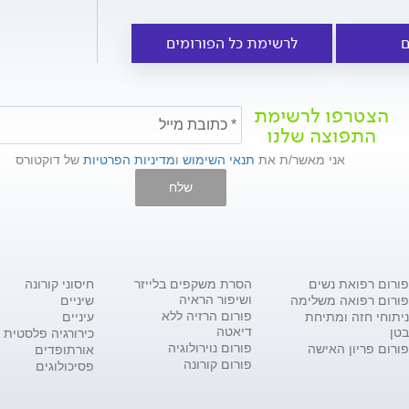
ם
לרשימת כל הפורומים
הצטרפו לרשימת
התפוצה שלנו
אני מאשר/ת את
תנאי השימוש
ו
מדיניות הפרטיות
של דוקטורס
שלח
פורום רפואת נשים
הסרת משקפים בלייזר
חיסוני קורונה
ושיפור הראיה
פורום רפואה משלימה
שיניים
פורום הרזיה ללא
ניתוחי חזה ומתיחת
עיניים
דיאטה
בטן
כירורגיה פלסטית
פורום נוירולוגיה
פורום פריון האישה
אורתופדים
פורום קורונה
פסיכולוגים