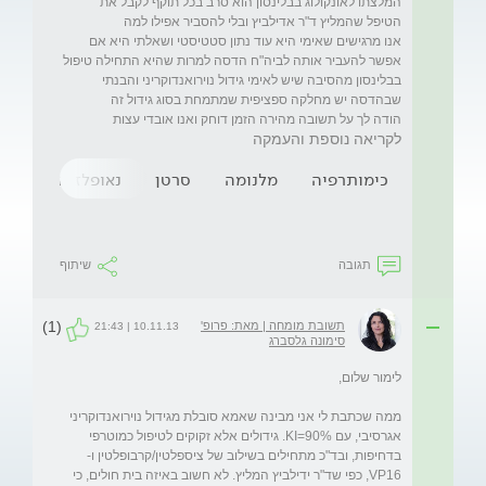
המלצתו לאונקולוג בבלינסון הוא סרב בכל תוקף לקבל את 
אנו מרגישים שאימי היא עוד נתון סטטיסטי ושאלתי היא אם 
אפשר להעביר אותה לביה"ח הדסה למרות שהיא התחילה טיפול 
בבלינסון מהסיבה שיש לאימי גידול נוירואנדוקריני והבנתי 
הודה לך על תשובה מהירה הזמן דוחק ואנו אובדי עצות  

לקריאה נוספת והעמקה
כימותרפיה
מלנומה
סרטן
נאופלזיה
ציספ
תגובה
שיתוף
(1)
תשובת מומחה | מאת: פרופ'
10.11.13 | 21:43
סימונה גלסברג
ממה שכתבת לי אני מבינה שאמא סובלת מגידול נוירואנדוקריני 
אגרסיבי, עם KI=90%. גידולים אלא זקוקים לטיפול כמוטרפי 
בדחיפות, ובד"כ מתחילים בשילוב של ציספלטין/קרבופלטין ו-
VP16, כפי שד"ר ידילביץ המליץ. לא חשוב באיזה בית חולים, כי 