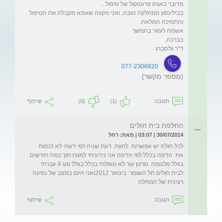
בבילינסון המחלקה טובה, ואני מקווה שאמא מקבלת את הטיפול 
ד"ר גלסברג 
077-2306820
(מספר מקשר)
תגובה
(1)
(0)
שיתוף
החלפת בית חולים
30/07/2014 | 03:07 | מאת: רחל
לכל חולה יש אפשרות  לחוות. דעת שניה לפי דעתי לא לנסות   
את  הדסה בכלל לפי הדסה אני נידוניתי למוות תוך כמה חודשים 
בגלל מלנומה  סרטן עור לא טופלתי בכלל בגלל סוג 4 עברתי 
לבית חולים תל השומר  בינואר 2012ואני היום במצב של נסיגה 
רצינית של המחלה 
תגובה
שיתוף