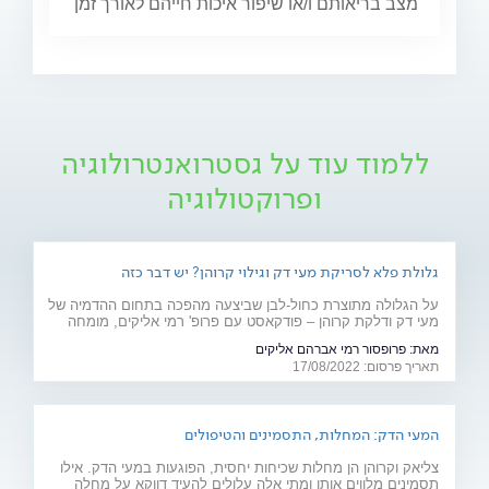
מצב בריאותם ו/או שיפור איכות חייהם לאורך זמן
ללמוד עוד על גסטרואנטרולוגיה
ופרוקטולוגיה
גלולת פלא לסריקת מעי דק וגילוי קרוהן? יש דבר כזה
על הגלולה מתוצרת כחול-לבן שביצעה מהפכה בתחום ההדמיה של
מעי דק ודלקת קרוהן – פודקאסט עם פרופ' רמי אליקים, מומחה
מהמכון הגסטרואנטרולוגי ב"שיבא"
מאת:
פרופסור רמי אברהם אליקים
תאריך פרסום: 17/08/2022
המעי הדק: המחלות, התסמינים והטיפולים
צליאק וקרוהן הן מחלות שכיחות יחסית, הפוגעות במעי הדק. אילו
תסמינים מלווים אותן ומתי אלה עלולים להעיד דווקא על מחלה