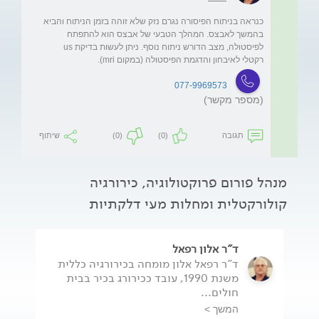
כנראה בניתוח הפיסורה נגרם נזק שלא זוהה בזמן הניתוח והביא 
בהמשך לאבצס. המהלך הטבעי של אבצס הוא להתפתח 
לפיסטולה, מצב הדורש ניתוח נוסף. ניתן לעשות בדיקת us 
רקטלי לאיבחון והדגמת הפיסטולה (במקום mri).

077-9969573
(מספר מקשר)
תגובה
(0)
(0)
שיתוף
מנהל פורום פרוקטולוגיה, כירורגיה
קולורקטלית ומחלות מעי דלקתיות
ד"ר אלון רפאל
ד"ר רפאל אלון מומחה בכירורגיה כללית
משנת 1990, עובד ככירורג בכיר בבית
חולים...
המשך >