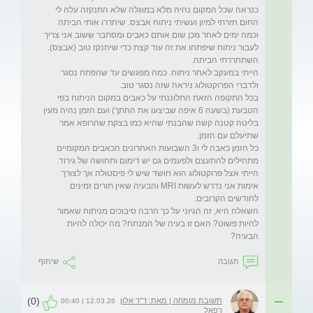
כנראה שכל המקום נהיה מלא במוגלה שלא התנקזה עלה לי 
החום חזרתי למיון ועשיתי ניתוח אבצס. שיחררו אותי הביתה 
וכמה ימים לאחר מכן שום אותם כאבים ומסתבר ששוב אני צריך 
הייתי במעקב לאחר ניתוח. כמה מפגשים עד שהפתח נסגר 
בכל התקופה הזאת התלוננתי על כאבים במקום הניתוח בפי 
הטבעת (בשעה 6 איפה שביצעו את החתך) ועם הזמן נהיה מעין 
בליטה קטנה קשה שהבנתי שהיא כמו בצקת שהרופא אמר 
כל הזמן כאבה לי ו3 השבועות האחרונים הכאבים המקומיים 
הייתי אצל פרוקטולוג הוא חושד שיש לי פיסטולה אך לצורך 
אימות אני נדרש לעשות MRI והבעיה שאין תורים זמינים 
השאלה היא, זה הגיוני על כך הרבה סיבוכים מניתוח שאמור 
להיות פשוט? האם זו בעיה של המנתח? מה יכולה להיות 
הבעיה? 
תגובה
שיתוף
(0)
תשובת מומחה | מאת: ד"ר אלון
12.03.26 | 00:40
רפאל