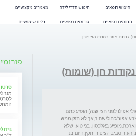
חיפוש רופאים
חיפוש חדרי לידה
מאמרים מקצועיים
תחומים רפואיים
פורומים רפואיים
כלים שימושיים
ות)
כתם מוזר במרכז הציפורן
פורומי
נקודות חן (שומות)
סרטן 
מנהלי 
לסרטן 
המחלה
שלום רב, לבן שלי בן 30 לפני מספר חודשים(אולי אפילו לפני חצי שנה) הופיע כתם 
קטן כ3-5 מ''מ במרכז הציפורן בבוהן .הכתם בצבע אפור/כחול/שחור,אך לא חזק.ממש 
קשה להגדיר את הצבע. צורת הכתם אובלית מוארכת.מופיע באלכסון. בני טוען שלא 
גידול
קיבל מכה.אבל הכתם לא גדל,לא קטן ולא נעלם. העור סביב הציפורן תקין.היום בני 
ד"ר א