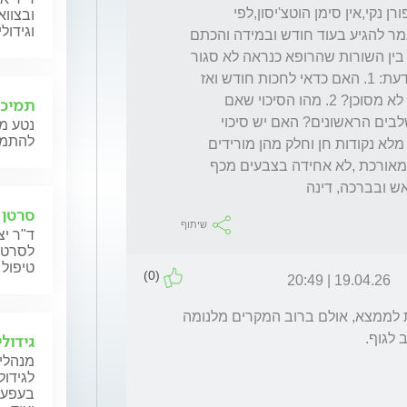
עבר בדיקה אצל רופא עור.בבדיקה: בסיס הציפורן נקי,אין סימן הוטצ'יסון,לפי 
ובצווא
וגידול
הדרמוסקופ הממצא נראה כהמטומה.הרופא אמר להגיע בעוד חודש ובמידה והכתם 
לא יעלם -לבצע ביופסיה. אני מניחה שיש חשד בין השורות שהרופא כנראה לא סגור 
עם האבחנה ולכן יתכן ויעשה ביופסיה. רציתי לדעת: 1. האם כדאי לחכות חודש ואז 
אם יצטרך ביופסיה עוד זמן עד שיקבעו תור?זה לא מסוכן? 2. מהו הסיכוי שאם 
תמיכה
הממצאים שתיארתי מדובר במלנומה שלא בשלבים הראשונים? האם יש סיכוי 
נטע מו
להתמוד
שמדובר במקודת חן? על העור של הבן שלי יש מלא נקודות חן וחלק מהן מורידים 
מידי פעם.כך בגיל 6 הורידו לו נקודת חן חומה ,מאורכת ,לא אחידה בצבעים מכף 
ש ובברכה, דינה
סרטן 
שיתוף
ד"ר יצ
לסרטן 
טיפול 
(0)
19.04.26 | 20:49
כמובן שללא בדיקה לא אוכל להתיחס ספציפית לממצא, אולם ברוב המקרים מלנומה 
גידולי
 לגוף.
מנהלי 
לגידול
בעפעפי