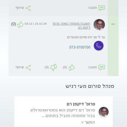
תגובה
שיתוף
(0)
תשובת מומחה | מאת: פרופ'
16.02.26 | 03:13
דיקמן רם
צר לי אך זהו פורום מבוגרים
073-3700700
תגובה
(0)
(0)
שיתוף
מנהל פורום מעי רגיש
פרופ' דיקמן רם
פרופ' רם דיקמן הוא גסטרואנטרולוג
בכיר ומומחה מוביל בתחום...
המשך >