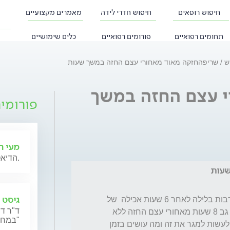
חיפוש רופאים
חיפוש חדרי לידה
מאמרים מקצועיים
תחומים רפואיים
פורומים רפואיים
כלים שימושיים
יש
שריפהחזקה מאוד מאחורי עצם החזה במשך שעות
 עצם החזה במשך
פורומי
מעי רג
הדיאטנית אורלי מנירב תייעץ לגבי תזונה לסובלים ממעי רגיז.
שעות
גיסט – T
היה לי חיידק לפני כמה שנים אבל מאז יש לי צרבות בלילה לאחר 6 שעות אכילה  של 
ד"ר דנ
שומנים או כבדה  ונמשך הכאב החזק עם כאבי גב 8 שעות מאחורי עצם החזה ללא 
במחלת ה"גיסט"
ריפלוקס לאחר בדיקת גסטרו ונקסיום מה ניתן לעשות למגר את זה ומה עושים בזמן 