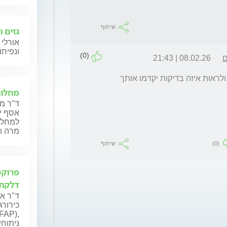
שיתוף
גזים ו
אורלי 
ונפיחו
(0)
ם
08.02.26 | 21:43
יש הרבה מה לעשות אבל צריך לבוא למרפאה ולראות איזה בדיקות יקדמו אותך 
מחלות
ד"ר מר
אסף יש
למחלות
מרה וע
(0)
שיתוף
פרוקט
דלקתי
ד"ר א
כירורג
ניתוחי