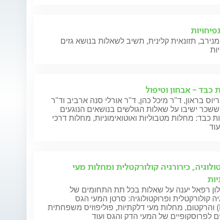
נפיחויות
מנירב, תזונאית קלינית, תשיב לשאלות בנושא גזים
יות
 כבד - אבחון וטיפול
יוס בראון, ד"ר מיכל כהן, ד"ר אורלי סנה ארביב וד"ר
שכר ישיבו על שאלות הגולשים בנושאים הנוגעים
 כבד: מחלות מטבוליות ואוטואימוניות, מחלות דרכי
וד
ולוגיה, כירורגיה קולורקטלית ומחלות מעי
ות
לון רפאל יענה על שאלות בכל תת התחומים של
יה קולורקטלית ופרוקטולוגיה: סרטן המעי הגס
והרקטום, מחלות מעי דלקתיות, פוליפוזיס משפחתית (FAP),
ם לפרוסקופיים של המעי הדק והגס ועוד