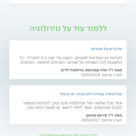
ללמוד עוד על נוירולוגיה
מדברים על אוטיזם
לקראת יום המודעות לאוטיזם, המצוין מדי שנה ב-2 לאפריל - כל
התשובות לכל השאלות על אוטיזם: הגורמים לתופעה, הסימנים
האופייניים, הטיפול המתאים וכל הכרוך בחיים עם אוטיזם
מאת:
ד"ר אלה קוזמינסקי נוירולוגית ילדים
תאריך פרסום: 02/04/2019
אפילפסיה עמידה לתרופות: יש טיפול
אחד מכל שלושה חולי אפילפסיה איננו מגיב לתרופות וממשיך
לסבול מהתקפים. אסור ליפול לייאוש: יש לשקול ניתוח מוח,
השתלת קוצב וגאלי או מוחי או קנאביס רפואי
מאת:
ד"ר פיראס פאהום
תאריך פרסום: 20/04/2017
כל הכתבות בנושא נוירולוגיה