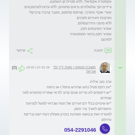
אזורי אוכף התורכי, קורפוס קלוסום, מעבר צרברו צרביקלי 
לסיכום
תגובה
שיתוף
(0)
תשובת מומחה | מאת: ד"ר ולד
07.02.26 | 18:00
אוריאל
*יש דימומים לא טריים שהם קרוב לודאי שארית מהארוע לפני 
*יש שינויים בכלי דם זעירים של המח שכדאי לפעול למניעת 
למטרה זאת ובנושא הפגיעה בזכרון מומלץ כעת ייעוץ ובדיקת 
נוירולוג

054-2291046