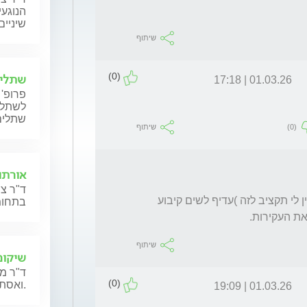
הנוגעי
שיניים
שיתוף
(0)
שתלים
01.03.26 | 17:18
פרופ' 
לשתלים
שתלים
(0)
שיתוף
אורתוד
ד"ר צו
אני מתכוון שבמקום לעקור ולשים תותבות(כי אין לי תקציב לזה )עדיף לשים קיבוע 
בתחומי
את העקירות.
שיתוף
שיקום
ד"ר מ
(0)
ואסתטיקה דנטלית.
01.03.26 | 19:09