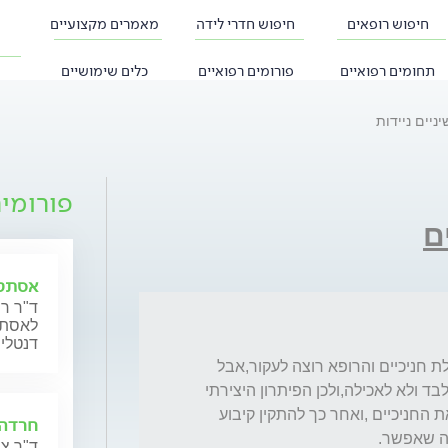
חיפוש רופאים
חיפוש חדרי לידה
מאמרים מקצועיים
תחומים רפואיים
פורומים רפואיים
כלים שימושיים
יניים ניידות
פורומי
ם
אסתטי
ד"ר רו
לאסתטי
דנטליי
שלום, יש לי ניידות בשיניים הקדמיות בגלל מחלת חניכיים והרופא רוצה לעקור,אבל 
אני מחפש שיטה לשמר את השיניים למראה בלבד ולא לאכילה,ולכן הפיתרון היצירתי 
שחשבתי עליו, לעשות הקצעת שורשים לייצב את החניכיים ,ואחר כך להתקין קיבוע 
חרדה 
ד"ר צב