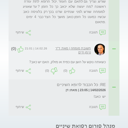
שורש. וצריך  גם לתאם  עם  העוזר .יכול  הרופא  לתת  עזרה  
 למומחה  שורש .לפני  שנתיים  שדנו  בכך רק  בלעיסה  כאב  
עכשיו  כמעט  כל  הזמן כואב  מושך  כל  הצד כבר  4  ימים 
.פתאום 
תגובה
שיתוף
(0)
תשובת מומחה | מאת: ד"ר
14.02.26 | 21:01
נוימן חיים
כשאתה נוקש על השן עם כפית או מזלק, האם יש כאב?
תגובה
(0)
(0)
שיתוף
RE: כל הכבוד לרופא השיניים
14/02/2026 | 23:05 | מאת: דן
יש  כאב!
תגובה
שיתוף
מנהל פורום רפואת שיניים