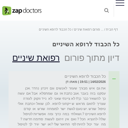
דף הבית
...
פורום רפואת שיניים
כל הכבוד לרופא השיניים
כל הכבוד לרופא השיניים
דיון מתוך פורום
רפואת שיניים
כל הכבוד לרופא השיניים
14/02/2026 | 19:51 | מאת: דן
את גם  איש  מבורך  שעוזר  לאנשים  וגם  זיכרון  נהדר .אכן  
עסקנו  בזה  בעבר .אגב כתבת אז  גם  שמתפלא  אבל אם  עשה  
כך  להשאיר כבר  כך!! לא ציינתי שאני  לא  נייד וזקוק  לעזרה  
שצריך  לתאם  מראש  ש ייקחוני לרופא . לכן  שואל =כתבת  אולי  
טיפול  שורש .יש טעם לגשת  ישר  למומחה  שורש  או  קודם  
לרופא השיניים ?.ושאלתי  במה  כרוך  ומה  אפשריות לטיפול 
שלו?-להוציא  הכל ? ואם  אין  זיהום  לעשות  סתימה חדשה ?
מה   עוד  יכול  להיות לפי  התיאור שלי ?או  ישר  יגיד  לך  לטיפול 