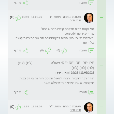
תגובה
שיתוף
(0)
תשובת מומחה | מאת: ד"ר
11.02.26 | 09:50
נוימן חיים
ובעדינות נקי בין השן הזאת לביןהסמוכה תוך מריחת כמות קטנה 
של הgel
תגובה
(0)
(0)
שיתוף
RE: RE: RE: RE: RE: שאלה ................ (לת) (לת)
(לת) (לת) (לת)
11/02/2026 | 10:26 | מאת: שירן
תודה רבה דוקטור . רציתי לשאול הקיסם הזה נמצא רק בבית 
מרקחת? או גם במדפים כי יש מלא סוגים .
תגובה
שיתוף
(0)
תשובת מומחה | מאת: ד"ר
11.02.26 | 11:35
נוימן חיים