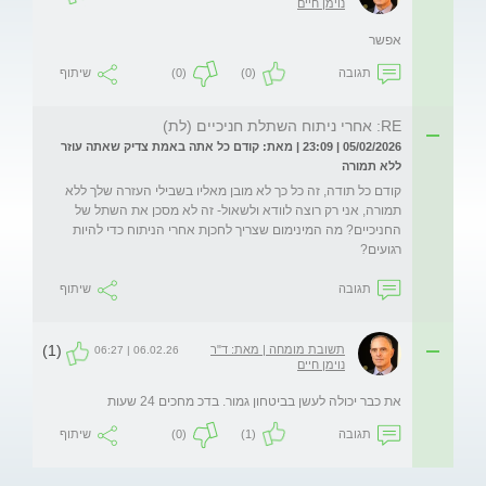
נוימן חיים
אפשר
תגובה
(0)
(0)
שיתוף
RE: אחרי ניתוח השתלת חניכיים (לת)
05/02/2026 | 23:09 | מאת: קודם כל אתה באמת צדיק שאתה עוזר
ללא תמורה
קודם כל תודה, זה כל כך לא מובן מאליו בשבילי העזרה שלך ללא 
תמורה, אני רק רוצה לוודא ולשאול- זה לא מסכן את השתל של 
החניכיים? מה המינימום שצריך לחכןת אחרי הניתוח כדי להיות 
רגועים?
תגובה
שיתוף
(1)
תשובת מומחה | מאת: ד"ר
06.02.26 | 06:27
נוימן חיים
את כבר יכולה לעשן בביטחון גמור. בדכ מחכים 24 שעות
תגובה
(1)
(0)
שיתוף