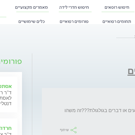
חיפוש רופאים
חיפוש חדרי לידה
מאמרים מקצועיים
תחומים רפואיים
פורומים רפואיים
כלים שימושיים
............
פורומי
ם
אסתטי
ד"ר רו
לאסתטי
דנטליי
תודה כל המענה הזריז אבל האם בודקים גם נגעים או דברים בגולגולת???זה משהו 
חרדה 
שיתוף
ד"ר צב