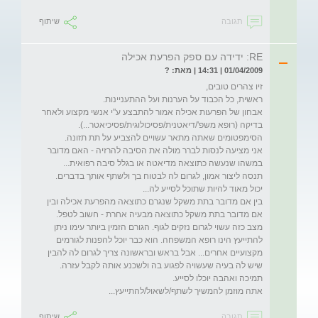
תגובה
שיתוף
RE: ידידה עם ספק הפרעת אכילה
01/04/2009 | 14:31 | מאת: ?
אבחון של הפרעות אכילה אמור להתבצע ע"י אנשי מקצוע ולאחר 
אני מציעה לנסות לברר מולה את הסיבה להרזיה - האם מדובר 
במשהו שנעשה כתוצאה מדיאטה או בגלל סיבה רפואית... 
תנסה ליצור אמון, לגרום לה לבטוח בך ולשתף אותך בדברים. 
בין אם מדובר בתת משקל שנגרם כתוצאה מהפרעת אכילה ובין 
אם מדובר בתת משקל כתוצאה מבעיה אחרת - חשוב לטפל. 
מצב כזה עשוי לגרום נזקים לגוף. הגורם הזמין ביותר עימו ניתן 
להתייעץ הינו רופא המשפחה. הוא כבר יוכל להפנות לגורמים 
מקצועיים אחרים... אבל בראש ובראשונה צריך לגרום לה להבין 
שיש לה בעיה שעשויה לפגוע בה ולשכנע אותה לקבל עזרה. 
אתה מוזמן להמשיך לשתף/לשאול/להתייעץ...
תגובה
שיתוף