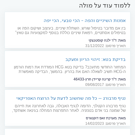
ללמוד עוד על מולה
אמנות השיניים והפה - הכי טבעי, הכי יפה
בין אם מדובר בטיפול שורש, השתלת שיניים, בעיצוב ושיקום הפה או
בטיפולים אסתטיים, רפואת שיניים כוללת בנוסף למקצועיות גם טאץ׳
אישי ואת היכולת של הצוות כולו להפיג את החרדה וליצור אווירה נעימה
מאת:
ד"ר ילנה קוסטנצקי
ונינוחה עבור המטופלים
תאריך פרסום: 31/12/2022
בדיקת בטא: זיהוי הריון ומעקב
המחזור החודשי מתעכב? בדיקת בטא HCG המודדת את רמות הורמון
ה-HCG תשיב לשאלה האם את בהריון. בהמשך, הבדיקה מאפשרת
לעקוב אחרי תקינות ההיריון. מדריך
מאת:
ד"ר קרינה קריידן חרץ-46433
תאריך פרסום: 09/08/2017
נגיף מרבורג – כל מה שחשוב לדעת על הרוצח האפריקאי
נגיף מרבורג הקטלני, הדומה לנגיף האבולה, גבה לאחרונה את חייהם
של שמונה בני אדם בטנזניה. לאחר התפרצות המחלה בגינאה אשתקד,
מזהיר ארגון הבריאות העולמי מפני התפשטות וירוס מרבורג למדינות
מאת:
מערכת זאפ דוקטורס
שכנות. האם יש חשש למגיפה חדשה?
תאריך פרסום: 14/02/2023