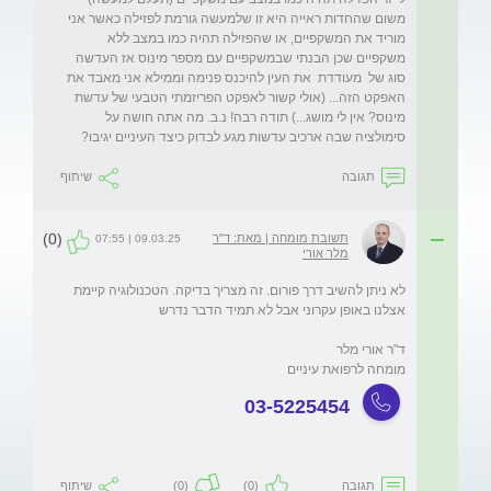
משום שהחדות ראייה היא זו שלמעשה גורמת לפזילה כאשר אני 
מוריד את המשקפיים, או שהפזילה תהיה כמו במצב ללא 
משקפיים שכן הבנתי שבמשקפיים עם מספר מינוס אז העדשה 
סוג של  מעודדת  את העין להיכנס פנימה וממילא אני מאבד את 
האפקט הזה... (אולי קשור לאפקט הפריזמתי הטבעי של עדשת 
מינוס? אין לי מושג...) תודה רבה! נ.ב. מה אתה חושה על 
סימולציה שבה ארכיב עדשות מגע לבדוק כיצד העיניים יגיבו?
תגובה
שיתוף
(0)
תשובת מומחה | מאת: ד"ר
09.03.25 | 07:55
מלר אורי
לא ניתן להשיב דרך פורום. זה מצריך בדיקה. הטכנולוגיה קיימת 
מומחה לרפואת עיניים

03-5225454
תגובה
(0)
(0)
שיתוף