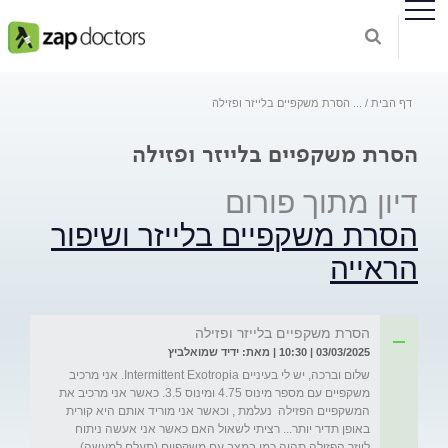
דף הבית
...
הסרת משקפיים בלייזר ופזילה
הסרת משקפיים בלייזר ופזילה
דיון מתוך פורום
הסרת משקפיים בלייזר ושיפור
הראייה
הסרת משקפיים בלייזר ופזילה
03/03/2025 | 10:30 | מאת: ידיד שמואלביץ
שלום וברכה, יש לי בעיניים Intermittent Exotropia. אני מרכיב 
משקפיים עם מספר מינוס 4.75 ומינוס 3.5. כאשר אני מרכיב את 
המשקפיים הפזילה  נעלמת , וכאשר אני מוריד אותם היא קורית 
באופן תדיר יותר... רציתי לשאול האם כאשר אני אעשה ניתוח 
לייזר הפזילה תהיה כמו במצב עם משקפיים (תעלם למעשה) 