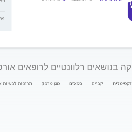
סמ' ה
499
ה בנושאים רלוונטיים לרופאים אורט
וקסימלית
קביים
ספאזם
מגן מרפק
תרופות לבעיות א