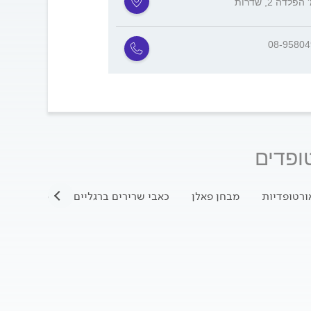
פלדה 2, שדרות
08-9580
ופדים
ורטופדיות
מבחן פאלן
כאבי שרירים ברגליים
אורטופדיית