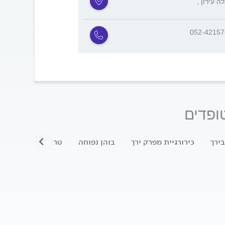
לה עירון
052-4215
ופדים
בירך
כירורגיית מפרק ירך
בוהן נפוחה
טראומה במפרק