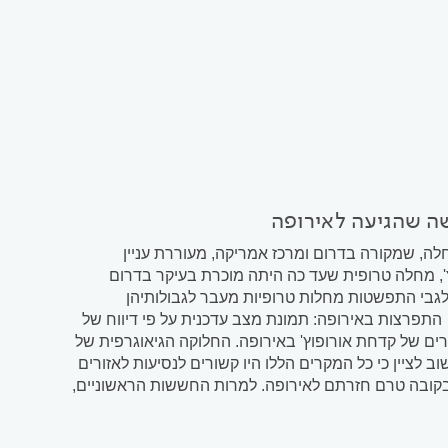
ה שהגיעה לאירופה
לה, שמקורה בדרום ומרכז אמריקה, מעוררת עניין
', מחלה טרופית שעד כה היתה מוכרת בעיקר בדרום
לגבי התפשטות מחלות טרופיות מעבר לגבולותיהן
התפרצות באירופה: תמונת מצב עדכנית על פי דיווח של
ירופאי למניעת מחלות (ECDC), בחודשים יוני ויולי 2024 אותרו 19 מקרים של קדחת אורופוץ' באירופה. החלוקה הגיאוגרפית של
רמניה. חשוב לציין כי כל המקרים הללו היו קשורים לנסיעות לאזורים
 בקובה טרם חזרתם לאירופה. למרות החששות הראשוניים,