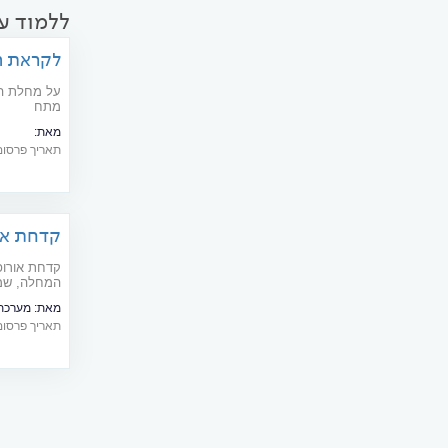
ללמוד עו
לקראת ה
על מחלת הנ
מתח
מאת:
אפילפסיה או
תאריך פרסום: 10/1999
העיקרי שלה 
והטיפול בה.
קדחת או
החדשה ש
קדחת אורופ
המחלה, שמק
העולמית
מאת:
מערכת 
תאריך פרסום: 10/2024