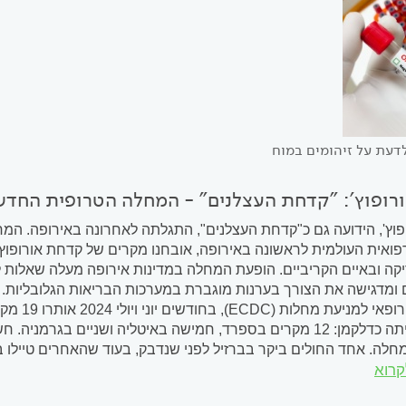
דעת על זיהומים במוח
רופוץ': "קדחת העצלנים" - המחלה הטרופית החדש
וץ', הידועה גם כ"קדחת העצלנים", התגלתה לאחרונה באירופה. המח
ואית העולמית לראשונה באירופה, אובחנו מקרים של קדחת אורופוץ
קה ובאיים הקריביים. הופעת המחלה במדינות אירופה מעלה שאלות 
ומדגישה את הצורך בערנות מוגברת במערכות הבריאות הגלובליות. 
המרכז הא
המקרים היתה כדלקמן: 12 מקרים בספרד, חמישה באיטליה ושניים בג
חלה. אחד החולים ביקר בברזיל לפני שנדבק, בעוד שהאחרים טיילו
קרוא