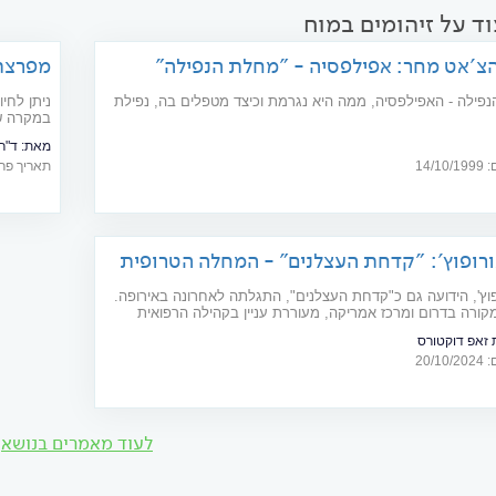
ד על זיהומים במוח
צ'אט מחר: אפילפסיה - "מחלת הנפילה"
מפרצת 
פילה - האפילפסיה, ממה היא נגרמת וכיצד מטפלים בה, נפילת
במקרה ש
להציל חי
מאת:
ד"ר י
 בשמה העממי "מחלת הנפילה", הנה מחלה מוחית כרונית, שהסימפטום
14/
תאריך פרסום: 16
הינו התקף פרכוסים. בכתבה זו נתאר את ביטויי המחלה, ודרכי האבחנה
רופוץ': "קדחת העצלנים" - המחלה הטרופית
הגיעה לאירופה
וץ', הידועה גם כ"קדחת העצלנים", התגלתה לאחרונה באירופה.
ורה בדרום ומרכז אמריקה, מעוררת עניין בקהילה הרפואית
זאפ דוקטורס
20/
לעוד מאמרים בנושא