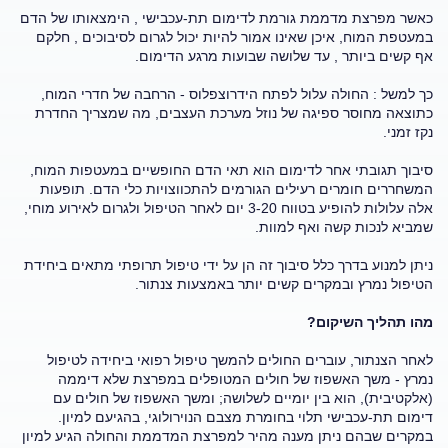
כאשר מפרצת מדממת גורמת לדימום תת-עכבישי , הימצאותו של הדם
במעטפת המוח, איכן שאינו אמור להיות יכול לגרום לסיבוכים , חלקם
אף קשים ביותר , עד שלושה שבועות מרגע הדימום.
כך למשל : החולה עלול לפתח הידרוצפלוס - הרחבה של חדרי המוח,
כתוצאה מחוסר ספיגה של נוזל מערכת העצבים, מה שמצריך החדרת
נקז זמני.
סיבוך תגובתי אחר לדימום הוא תאי הדם החופשיים במעטפות המוח,
המשחררים חומרים רעילים הגורמים להתכווצויות כלי הדם. תופעות
אלה עלולות להופיע בטווח 3-20 יום לאחר הטיפול ולגרום לאירוע מוחי,
שמביא לנכות קשה ואף למוות.
ניתן למנוע בדרך כלל סיבוך זה הן על ידי טיפול תרופתי מתאים ביחידת
הטיפול נמרץ ובמקרים קשים יותר באמצעות צנתור.
מהו תהליך השיקום?
לאחר הצנתור, עוברים החולים להמשך טיפול רפואי ביחידה לטיפול
נמרץ - משך האשפוז של חולים המטופלים במפרצת שלא דיממה
(אלקטיבית), הוא בין יומיים לשלושה; ומשך האשפוז של חולים עם
דימום תת-עכבישי תלוי בחומרת מצבם הנוירולוגי, בהגיעם למיון.
במקרים שבהם ניתן מענה מהיר למפרצת המדממת והחולה הגיע למיון