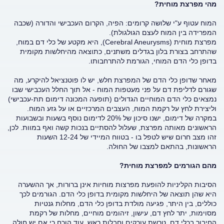
מהי מפרצת מוחית?
המוח עטוף ע"י שלושה קרומים: הפיה, הקרום העכבישי והדורה (שכבה
המפרידה בין המוח לעצם הגולגולת).
מפרצת מוחית (Cerebral Aneurysms), היא מקטע של כלי דם במוח,
שהתרחב בצורת בלון בגדלים משתנים, כתוצאה מהיחלשות מקומית
בדופן כלי הדם המוחי, הגורמת להתרחבותו.
מאחר שדופן כלי הדם של המפרצת חלש, יש לו פוטנציאל להיקרע, מה
שגורם לדליפת דם על פני מעטפות המוח - אל תוך החלל העכבישי שבו
נמצאים כלי הדם המוחיים הגדולים (תופעה המכונה דימום תת-עכבישי)
וליצירת לחץ על רקמת המוח, העצבים המרכזיים או על גזע המוח.
במקרה של דימום, ישנו סיכון של 20% לדימום נוסף בשעות ובשבועות
הראשונים מאותה מפרצת, שעלול להסתיים בנכות קשה ואף במוות. לכן,
זהו מצב חרום שיש לטפל בו - בטווח המיידי של 12-24 השעות
הראשונות, בהתאם למצבו של החולה.
מהם הגורמים למפרצת מוחית?
הסיבות הקליניות להופעת מפרצות מוחיות אינן ברורות, אך ההשערה
היא שהן תוצאה של היחלשות מקומית בדופן כלי הדם. הגורמים לכך
כוללים, בין היתר, פגיעה מולדת בדופן כלי הדם, מחלות גנטיות
מסוימות, יתר לחץ דם, עישון, זיהומים מוחיים, מחלות של רקמת
החיבור בכלי דם, טרשת עורקים וחבלות ראש. עוד הוכח כי אם יש חולה