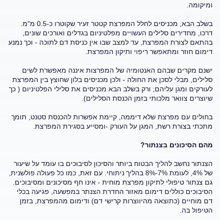
ומיקומה.
בשלב הבא, מכניסים לחלל המפרצת קטטר זעיר שקוטרו כ-0.5 מ"מ.
דרכו, מחדירים סלילים העשויים מפלטיניום בגדלים ואורכים שונים,
בהתאם לצורת המפרצת, עד למצב שבו אין כניסת דם לתוכה - וכך נמנע
דימום חוזר ומתאפשר ריפוי ותיקון המפרצת.
ישנם מקרים שבהם האנטומיה של המפרצות איננה מאפשרת לשים
סלילים, מבלי לסכן את החולה - ולכן מכניסים בלון שחוצץ בין המפרצת
לעורקים ומגן עליהם; ורק בשלב הבא מכניסים את סלילי הפלטיניום ( כך
שיוצרים צוואר מלכותי בזמן הכנסת הסלילים).
בחולים עם מפרצת שלא דיממה, קיימת אפשרות להכנסת סטנט, תומך
מתכתי בצורת רשת, המגן על העורק -ומסייע בסגירת המפרצת.
מהם הסיכונים בצנתור?
הצנתור נחשב להליך הבטוח ביותר והסיכון לסיבוכים בו עומד על שיעור
של 4%, לעומת 7%-8% בהליך ניתוחי. עם זאת, כמו כל פעולה פולשנית,
גם צנתור טיפולי לתיקון מפרצת מוחית - אינו חף מסיכונים ומסיבוכים.
הסיבוכים כוללים דימום מאזור החדרת הצנתר במפשעה, פגיעה בכלי
דם מוחיים (כתוצאה מהיווצרות קרישי דם) ודימום מהמפרצת, בזמן
הטיפול בה.