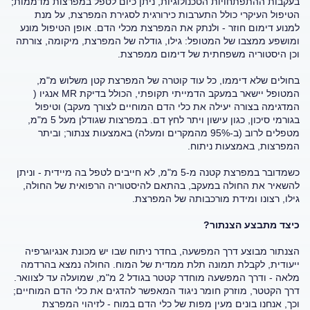
בעקבות ההתפתחויות הטכנולוגיות, ניתן כיום לטפל במפרצות מדממות;
הטיפול העיקרי כולל התערבות כירורגית לסגירת המפרצת, על מנת
למנוע דימום חוזר - ולנתק את המפרצת מכלי הדם. אופן הטיפול מונע
ומושפע ממצבו של המטופל: גילו, גודלה של המפרצת, מיקומה, צורתה
וכן היסטוריה משפחתית של דימום ממפרצת.
בחולים שלא דיממו, כל עוד קוטרה של המפרצת קטן משלוש מ"מ,
המטופל יישאר במעקב הדמייתי תקופתי, הכולל בדיקת MR אנגיו (
המדגימה בצורה יעילה את כלי הדם המוחיים לצורך מעקב) וטיפול
בגורמי סיכון, כגון עישון ויתר לחץ דם. במפרצות שגודלן מעל 5 מ"מ,
מטפלים לרוב (ב-95% מהמקרים ומעלה) באמצעות צנתור; וביתר
המפרצות, באמצעות ניתוח.
כשמדובר במפרצת קטנה מ-5 מ"מ, לא חייבים לטפל בה מיידית - וניתן
להשאיר את החולה במעקב, בהתאם להיסטוריה הרפואית של החולה,
גילו, רצונו ומידת מורכבותה של המפרצת.
כיצד מתבצע הצנתור?
הצנתור מבוצע דרך המפשעה, בחדר ניתוח שבו יש מכונת אנגיוגרפיה
ייעודית, לקבלת תמונה תלת ממדית של המוח. החולה נמצא בהרדמה
מלאה - ודרך המפשעה מוחדר קטטר בגודל 2 מ"מ, שמועלה עד לצוואר.
דרך הקטטר, מוזרק חומר ניגוד המאפשר להדגים את כלי הדם המוחיים;
וכך, אנחנו בונים מעין מפות של כלי הדם במוח - לזיהוי המפרצת