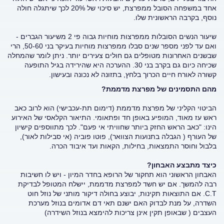
אחד במשפחה הסובל ממפרצת, יש סיכוי של 20% לכך שיתגלה חולה
נוסף, בקרבה הראשונית שלו.
שיעור הנשים הסובלות ממפרצות מוחיות גבוה פי 2 משיעור הגברים -
ואם עד לפני מספר שנים סבלו ממפרצות מוחיות בעיקר בני 50-60, הרי
שבשנים האחרונות מטופלים גם חולים צעירים יותר. ניתן לומר שהמחלה
שכיחה כיום גם בקרב בני 30. ההערכה היא שהירידה בגיל התופעה
קשורה לאורח חיים הכרוך בלחץ, בתזונה לא נכונה ובעישון.
מהם התסמינים של מפרצת מדממת?
הביטוי הקליני של מפרצת מדממת (דימום תת-עכבישי) הוא לרוב כאב
ראש עז מאוד, המופיע באופן חד ופתאומי. התיאור הקלאסי של האירוע
הינו: "כאב הראש החזק ביותר שחוויתי אי פעם". לכך מתווספים קישיון
של העורף ( הגבלה בתנועות הצוואר), פוטו פוביה (אי סבילות לאור),
בלבול וחוסר התמצאות, בחילות, הקאות ועד איבוד הכרה.
כיצד מתבצע האבחון?
האבחון הראשוני הוא תחקור של הרופא בחדר המיון - ויש לו חשיבות
רבה להמשך. אם יש חשד למפרצת מדממת, יישלח המטופל לבדיקת
C.T. אם התוצאות תקינות, יבוצע בחולה דיקור מותני של נוזל חוט
השדרה, על מנת לבדוק האם ישנם תאי דם אדומים בנוזל מערכת
העצבים ( שבאופן תקין אינן צריכות להימצא בנוזל השידרה)