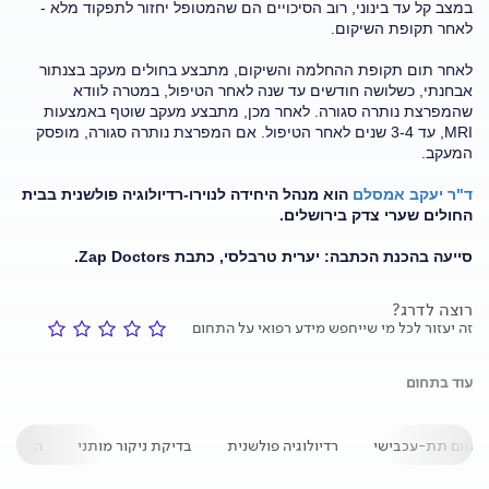
במצב קל עד בינוני, רוב הסיכויים הם שהמטופל יחזור לתפקוד מלא -
לאחר תקופת השיקום.
לאחר תום תקופת ההחלמה והשיקום, מתבצע בחולים מעקב בצנתור
אבחנתי, כשלושה חודשים עד שנה לאחר הטיפול, במטרה לוודא
שהמפרצת נותרה סגורה. לאחר מכן, מתבצע מעקב שוטף באמצעות
MRI, עד 3-4 שנים לאחר הטיפול. אם המפרצת נותרה סגורה, מופסק
המעקב.
ד"ר יעקב אמסלם
הוא מנהל היחידה לנוירו-רדיולוגיה פולשנית בבית
החולים שערי צדק בירושלים.
סייעה בהכנת הכתבה: יערית טרבלסי, כתבת Zap Doctors.
רוצה לדרג?
זה יעזור לכל מי שייחפש מידע רפואי על התחום
עוד בתחום
דימום תת-עכבישי
רדיולוגיה פולשנית
בדיקת ניקור מותני
הידרוצ