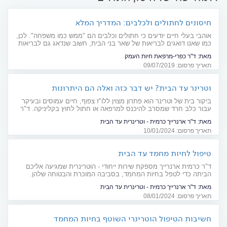
חיסונים לחתולים ולכלבים: המדריך המלא
אוהבי בעלי חיים יודעים כי חתולים וכלבים הם "ממש כמו משפחה". לכן,
כמו שאנו דואגים לבריאות של שאר בני הבית, חשוב שנדאג גם לבריאות
של ההולכים על ארבע. חיסונים תקופתיים מקיפים מהווים מפתח
מאת:
ד"ר כפרי-מרפאת חיות העמק
משמעותי לבריאות חברינו הטובים ביותר
תאריך פרסום: 09/07/2019
וטרינר עד הבית? יש דבר כזה ואלה הם היתרונות
ביקור בית של וטרינר הוא פתרון מצוין ללו"ז צפוף, חיים עמוסים ובעיקר
עבור כלב חרד שמסרב להיכנס למרפאה או חתול לחוץ בקליניקה. ד"ר
כרמית ארנרייך, וטרינרית עד הבית, מסבירה על יתרונות הטיפול הביתי
מאת:
ד"ר ארנרייך כרמית - וטרינרית עד הבית
תאריך פרסום: 10/01/2024
טיפול לחיות מחמד עד הבית
ד"ר כרמית ארנרייך מספקת שירות ייחודי - הוטרינרית שמגיעה אליכם
הביתה כדי לטפל בחיות המחמד, בסביבה המוכרת והבטוחה שלהן.
האזינו לפודקאסט
מאת:
ד"ר ארנרייך כרמית - וטרינרית עד הבית
תאריך פרסום: 08/01/2024
חשיבות הטיפול הוטרינרי השוטף בחיות המחמד