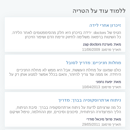
ללמוד עוד על הטריה
זיכרון אחרי לידה
הטיפ של doctors: ירידה בזיכרון היא חלק מהסימפטומים לאחר הלידה.
כל השיטות ברפואה משלימה לחיזוק זרימת הדם ושיפור הזיכרון
מאת:
מערכת zap doctors
תאריך פרסום: 11/06/2009
מחלות חניכיים: מדריך לסובל
כולנו שמענו על מחלת העששת, אבל היא ממש לא מחלת החניכיים
היחידה. אז ממה עוד צריך להיזהר, והאם בכלל אפשר למנוע אותן רק על
ידי שמירה על היגיינה?
מאת:
יפעת נחמני
תאריך פרסום: 10/04/2013
ניתוח ארתרוסקופיה בברך: מדריך
כל מה שרציתם לדעת על ניתוח ארתרוסקופיה בברך: סיבת הניתוח,
הליך הפרוצדורה הניתוחית, סיכונים וסיכויים, זמן ההחלמה, טיפול ושיקום
אחרי הניתוח
מאת:
פרופ' מיכאל סודרי
תאריך פרסום: 29/05/2011