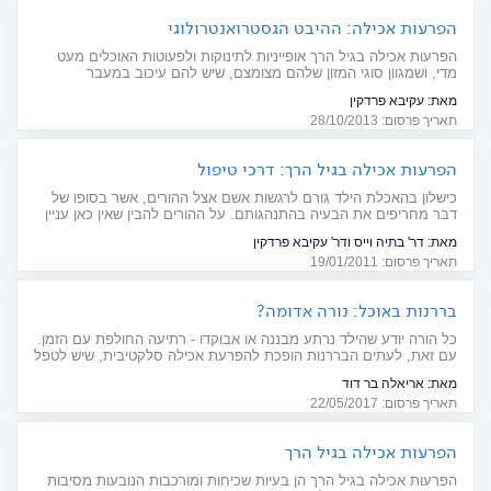
הפרעות אכילה: ההיבט הגסטרואנטרולוגי
הפרעות אכילה בגיל הרך אופייניות לתינוקות ולפעוטות האוכלים מעט
מדי, ושמגוון סוגי המזון שלהם מצומצם, שיש להם עיכוב במעבר
מהאכלה לאכילה עצמאית, התנהגות מתנגדת בזמן ארוחה או הרגלי
מאת:
עקיבא פרדקין
אכילה מוזרים. המונחים הפרעת אכילה והפרעה בשגשוג משמשים
תאריך פרסום: 28/10/2013
לעתים קרובות בערבוביה לתיאור תינוקות ופעוטות שאינם משגשגים,
מסיבות שאינן אורגניות והקשורות לקשר בין התינוק לאם/הורים,
הפרעות אכילה בגיל הרך: דרכי טיפול
כישלון בהאכלת הילד גורם לרגשות אשם אצל ההורים, אשר בסופו של
דבר מחריפים את הבעיה בהתנהגותם. על ההורים להבין שאין כאן עניין
של אשם
מאת:
דר' בתיה וייס ודר' עקיבא פרדקין
תאריך פרסום: 19/01/2011
בררנות באוכל: נורה אדומה?
כל הורה יודע שהילד נרתע מבננה או אבוקדו - רתיעה החולפת עם הזמן.
עם זאת, לעתים הבררנות הופכת להפרעת אכילה סלקטיבית, שיש לטפל
בה בהקדם
מאת:
אריאלה בר דוד
תאריך פרסום: 22/05/2017
הפרעות אכילה בגיל הרך
הפרעות אכילה בגיל הרך הן בעיות שכיחות ומורכבות הנובעות מסיבות